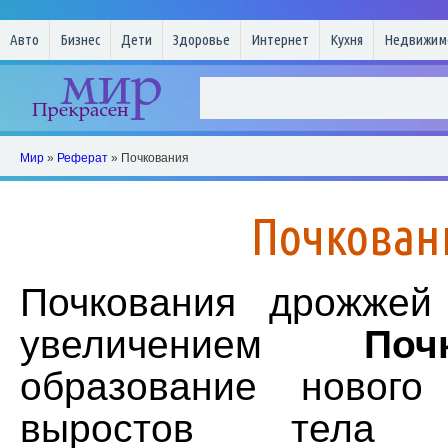
Авто
Бизнес
Дети
Здоровье
Интернет
Кухня
Недвижим
Мир
»
Реферат
» Почкования
Почкован
Почкования дрожжей
увеличением
Поч
образование нового
выростов тела м