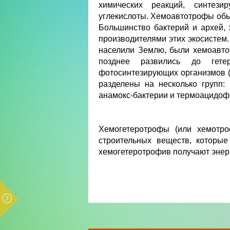
химических реакций, синтези
углекислоты. Хемоавтотрофы обыч
Большинство бактерий и архей,
производителями этих экосистем.
населили Землю, были хемоавто
позднее развились до гете
фотосинтезирующих организмов (т
разделены на несколько групп:
анамокс-бактерии и термоацидоф
Хемогетеротрофы (или хемотро
строительных веществ, которые
хемогетеротрофив получают энерги