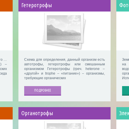
Гетеротрофы
Фот
то …
Схема для определения, данный организм есть
Зем
е) –
автотрофы, гетеротрофы или смешанным
на 
ских
организмом Гетеротрофы (греч. heterone –
вод
сида
«другой» и trophe – «питание») – организмы,
орг
требующие органических
Исп
ПОДРОБНЕЕ
Органотрофы
Эле