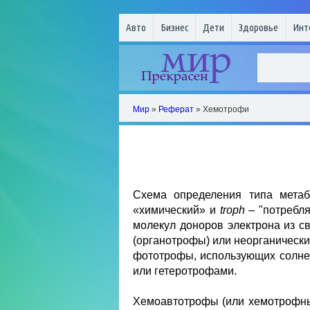
Авто
Бизнес
Дети
Здоровье
Инт
Мир
»
Реферат
» Хемотрофи
Схема определения типа мета
«химический» и
troph
– "потребля
молекул доноров электрона из с
(органотрофы) или неорганическ
фототрофы, использующих солне
или гетеротрофами.
Хемоавтотрофы (или хемотрофных