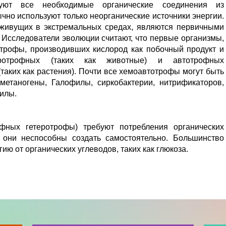
руют все необходимые органические соединения из
но используют только неорганические источники энергии.
 живущих в экстремальных средах, являются первичными
 Исследователи эволюции считают, что первые организмы,
трофы, производивших кислород как побочный продукт и
ротрофных (таких как животные) и автотрофных
аких как растения). Почти все хемоавтотрофы могут быть
 метаногены, Галофилы, сиркобактерии, нитрификаторов,
илы.
фных гетеротрофы) требуют потребления органических
 они неспособны создать самостоятельно. Большинство
ю от органических углеводов, таких как глюкоза.