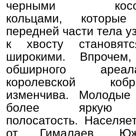
черными косо-п
кольцами, которы
передней части тела уз
к хвосту становят
широкими. Впрочем
обширного ареа
королевской ко
изменчива. Молодые
более яркую п
полосатость. Населяе
от Гималаев, Юж