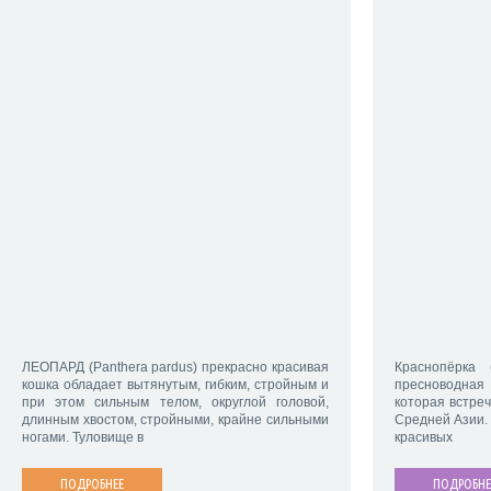
ЛЕОПАРД (Panthera pardus) прекрасно красивая
Краснопёрка (
кошка обладает вытянутым, гибким, стройным и
пресноводна
при этом сильным телом, округлой головой,
которая встреч
длинным хвостом, стройными, крайне сильными
Средней Азии.
ногами. Туловище в
красивых
ПОДРОБНЕЕ
ПОДРОБНЕ