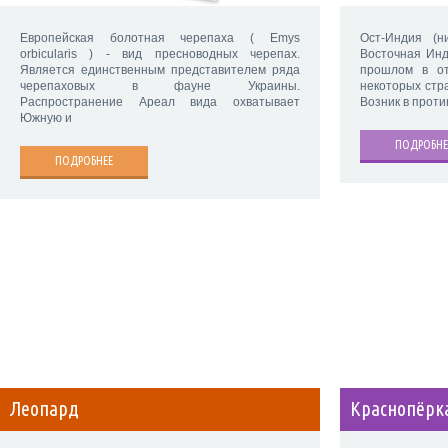
Европейская болотная черепаха ( Emys
Ост-Индия (ни
orbicularis ) - вид пресноводных черепах.
Восточная Инд
Является единственным представителем ряда
прошлом в о
черепаховых в фауне Украины.
некоторых стр
Распространение Ареал вида охватывает
Возник в проти
Южную и
ПОДРОБНЕ
ПОДРОБНЕЕ
Леопард
Краснопёрк