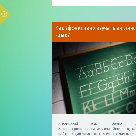
Как эффективно изучать английс
язык?
Английский язык давно с
интернациональным языком. Зная его, м
найти общий язык в жителями различных ст