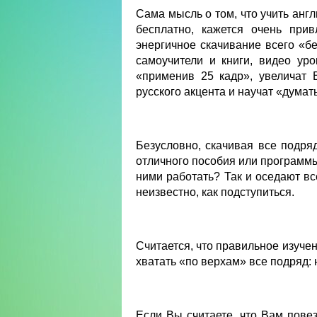
Сама мысль о том, что учить анг
бесплатно, кажется очень при
энергичное скачивание всего «бе
самоучители и книги, видео ур
«применив 25 кадр», увеличат 
русского акцента и научат «думат
Безусловно, скачивая все подря
отличного пособия или программы.
ними работать? Так и оседают в
неизвестно, как подступиться.
Считается, что правильное изуче
хватать «по верхам» все подряд: 
Если Вы считаете, что Вам пове