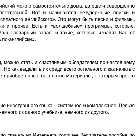
лийский можно самостоятельно дома, да еще и совершенно
влекательной. Вот и начинаются безудержные поиски и
сплатного английского». Это могут быть песни и фильмы,
оки и прочее. Есть и «волшебные» программы, которые,
Ваш словарный запас, и такие, которые избавят Вас от
ь по-английски».
д, можно стать и счастливым обладателем по-настоящему
 Но как выделить их среди всего остального и как начать с
се приобретенные бесплатно материалы, к которым просто
ние иностранного языка – системное и комплексное. Нельзя
немного из одного учебника, немного из другого.
зло скачать из Интернета хорошее бесплатное пособие по