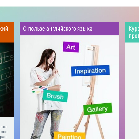
кий
О пользе английского языка
Кур
про
тал
ожно
ран.