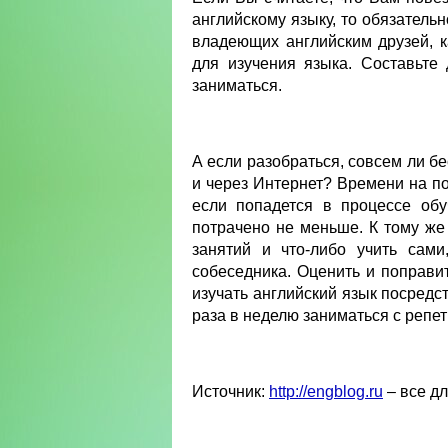
английскому языку, то обязательн
владеющих английским друзей, к
для изучения языка. Составьте
заниматься.
А если разобраться, совсем ли б
и через Интернет? Времени на по
если попадется в процессе обу
потрачено не меньше. К тому же
занятий и что-либо учить сами
собеседника. Оценить и поправ
изучать английский язык посредс
раза в неделю заниматься с репет
Источник:
http://engblog.ru
– все д