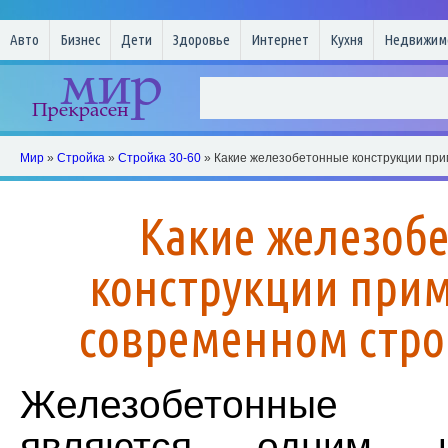
Авто
Бизнес
Дети
Здоровье
Интернет
Кухня
Недвижим
Мир
»
Стройка
»
Стройка 30-60
» Какие железобетонные конструкции при
Какие железоб
конструкции при
современном стро
Железобетонные 
являются одним 