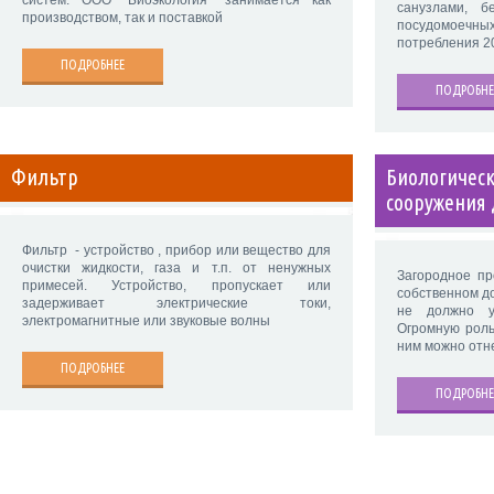
систем. ООО "Биоэкология” занимается как
санузлами, 
производством, так и поставкой
посудомоечны
потребления 2
ПОДРОБНЕЕ
ПОДРОБНЕ
Фильтр
Биологичес
сооружения 
Фильтр - устройство , прибор или вещество для
очистки жидкости, газа и т.п. от ненужных
Загородное пр
примесей. Устройство, пропускает или
собственном до
задерживает электрические токи,
не должно ус
электромагнитные или звуковые волны
Огромную роль
ним можно отн
ПОДРОБНЕЕ
ПОДРОБНЕ