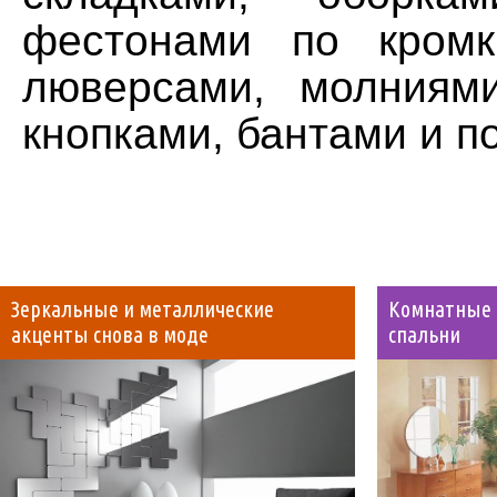
фестонами по кромк
люверсами, молниями
кнопками, бантами и п
Зеркальные и металлические
Комнатные 
акценты снова в моде
спальни