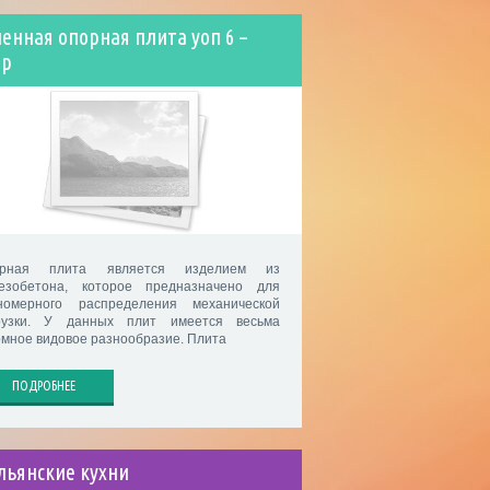
енная опорная плита уоп 6 –
ор
орная плита является изделием из
езобетона, которое предназначено для
номерного распределения механической
рузки. У данных плит имеется весьма
омное видовое разнообразие. Плита
ПОДРОБНЕЕ
льянские кухни