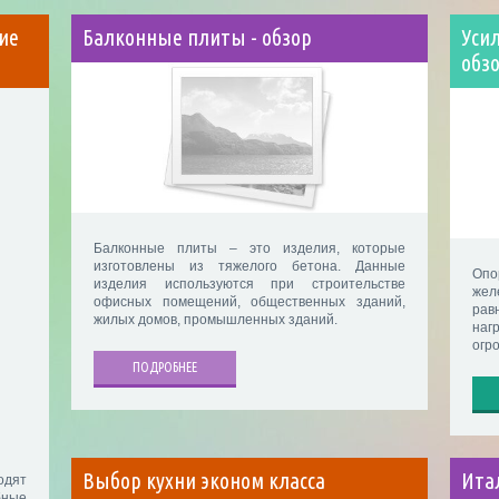
ие
Балконные плиты - обзор
Усил
обз
Балконные плиты – это изделия, которые
изготовлены из тяжелого бетона. Данные
Оп
изделия используются при строительстве
жел
офисных помещений, общественных зданий,
рав
жилых домов, промышленных зданий.
наг
огр
ПОДРОБНЕЕ
Выбор кухни эконом класса
Ита
одят
бные