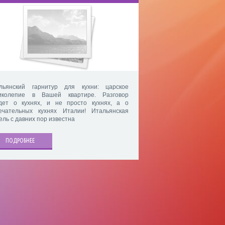
льянский гарнитур для кухни: царское
иколепие в Вашей квартире. Разговор
дет о кухнях, и не просто кухнях, а о
ечательных кухнях Италии! Итальянская
ель с давних пор известна
ПОДРОБНЕЕ