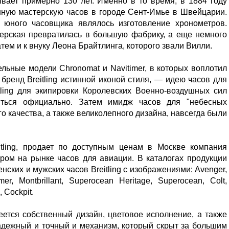
ывает примерно 130 лет. Именно в то время, в 1884 году
нную мастерскую часов в городе Сент-Имье в Швейцарии.
 юного часовщика являлось изготовление хронометров.
ерская превратилась в большую фабрику, а еще немного
атем и к внуку Леона Брайтлинга, которого звали Вилли.
ьные модели Chronomat и Navitimer, в которых воплотил
бренд Breitling истинной иконой стиля, — идею часов для
tling для экипировки Королевских Военно-воздушных сил
яться официально. Затем имидж часов для "небесных
о качества, а также великолепного дизайна, навсегда были
tling, продает по доступным ценам в Москве компания
ером на рынке часов для авиации. В каталогах продукции
ских и мужских часов Breitling с изображениями: Avenger,
mer, Montbrillant, Superocean Heritage, Superocean, Colt,
, Cockpit.
еется собственный дизайн, цветовое исполнение, а также
адежный и точный и механизм, который скрыт за большим