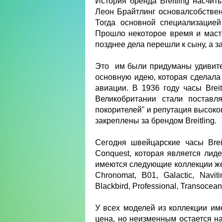
История бренда Вreitling насчит
Леон Брайтлинг основалсобстве
Тогда основной специализацией
Прошло некоторое время и маст
позднее дела перешли к сыну, а з
Это им были придуманы удивител
основную идею, которая сделала 
авиации. В 1936 году часы Brei
Великобритании стали поставл
покорителей" и репутация высоког
закреплены за брендом Breitling.
Сегодня швейцарские часы Brei
Conquest, которая является лид
имеются следующие коллекции жен
Chronomat, B01, Galactic, Naviti
Blackbird, Professional, Transocean
У всех моделей из коллекции им
цена, но неизменным остается н