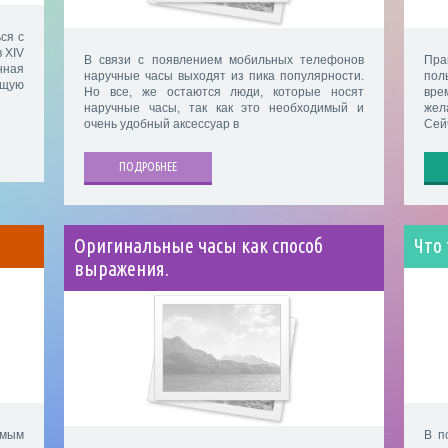
ся с
 XIV
В связи с появлением мобильных телефонов
Пра
нная
наручные часы выходят из пика популярности.
пол
ющую
Но все, же остаются люди, которые носят
вре
наручные часы, так как это необходимый и
жел
очень удобный аксессуар в
Сей
ПОДРОБНЕЕ
Оригинальные часы как способ
Что 
выражения.
амым
В п