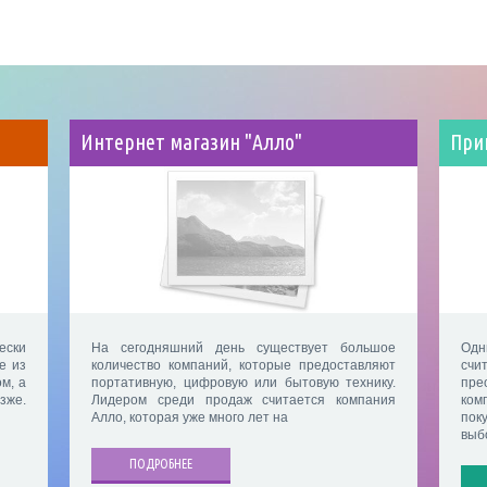
Интернет магазин "Алло"
При
ески
На сегодняшний день существует большое
Одн
е из
количество компаний, которые предоставляют
счи
м, а
портативную, цифровую или бытовую технику.
пр
зже.
Лидером среди продаж считается компания
ком
Алло, которая уже много лет на
пок
выб
ПОДРОБНЕЕ