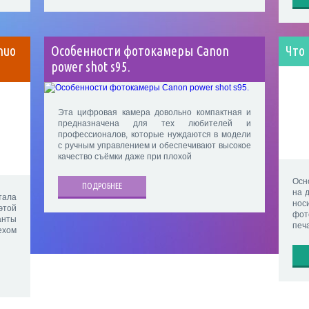
nuo
Особенности фотокамеры Canon
Что
power shot s95.
Эта цифровая камера довольно компактная и
предназначена для тех любителей и
профессионалов, которые нуждаются в модели
с ручным управлением и обеспечивают высокое
качество съёмки даже при плохой
Осн
ПОДРОБНЕЕ
на 
тала
нос
этой
фот
нты
печ
ехом