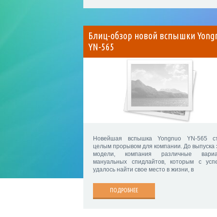
Блиц-обзор новой вспышки Yong
YN-565
Новейшая вспышка Yongnuo YN-565 с
целым прорывом для компании. До выпуска 
модели, компания различные вариа
мануальных спидлайтов, которым с усп
удалось найти свое место в жизни, в
ПОДРОБНЕЕ