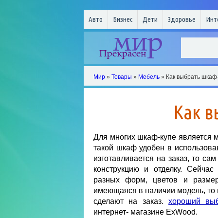
Авто
Бизнес
Дети
Здоровье
Инт
Мир
»
Товары
»
Мебель
» Как выбрать шкаф
Как в
Для многих шкаф-купе является м
такой шкаф удобен в использова
изготавливается на заказ, то сам
конструкцию и отделку. Сейча
разных форм, цветов и размер
имеющаяся в наличии модель, то 
сделают на заказ.
хороший выб
интернет- магазине ExWood.