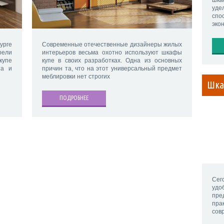
шка
уде
спо
эко
урге
Современные отечественные дизайнеры жилых
рели
интерьеров весьма охотно используют шкафы
упе
купе в своих разработках. Одна из основных
та и
причин та, что на этот универсальный предмет
меблировки нет строгих
Шка
ПОДРОБНЕЕ
Сег
удо
пре
пр
сов