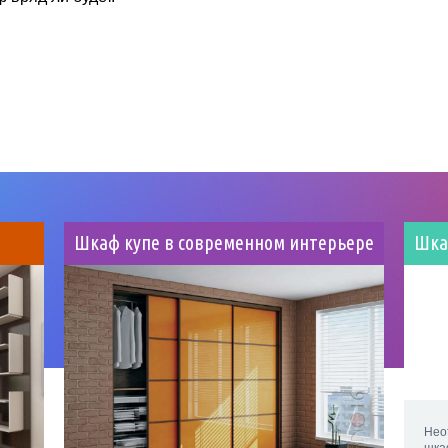
Шкаф купе в современном интерьере
Шка
Нео