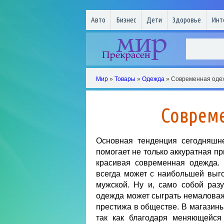
Авто
Бизнес
Дети
Здоровье
Инт
Мир
»
Товары
»
Одежда
» Современная оде
Соврем
Основная тенденция сегодняшн
помогает не только аккуратная пр
красивая современная одежда.
всегда может с наибольшей выго
мужской. Ну и, само собой раз
одежда может сыграть немаловаж
престижа в обществе. В магазин
так как благодаря меняющейся