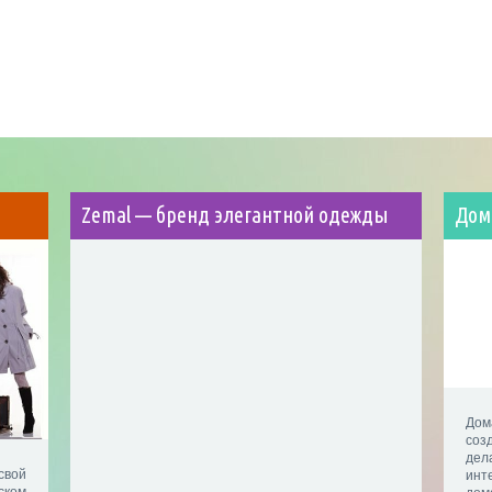
Zemal — бренд элегантной одежды
Дом
Дом
соз
дел
вой
инт
ском