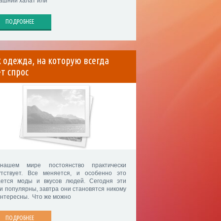
ашний халат или
ПОДРОБНЕЕ
 одежда, на которую всегда
т спрос
ашем мире постоянство практически
утствует. Все меняется, и особенно это
ается моды и вкусов людей. Сегодня эти
и популярны, завтра они становятся никому
интересны. Что же можно
ПОДРОБНЕЕ