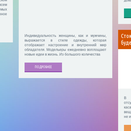
дом
сем
имых
жное
Сток
Индивидуальность женщины, как и мужчины,
выражается в стиле одежды, которая
буде
отображает настроение и внутренний мир
обладателя. Модельеры ежедневно воплощают
новые идеи в жизнь. Из большого количества
ПОДРОБНЕЕ
В н
отс
кас
вещ
не 