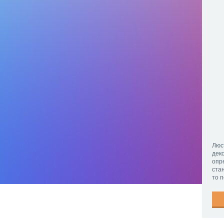
Люс
дек
опр
ста
то 