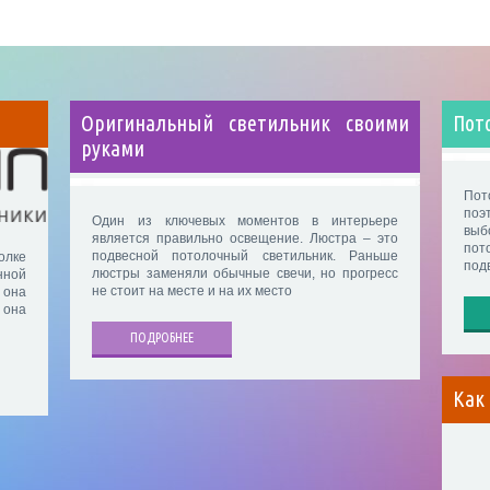
Оригинальный светильник своими
Пот
руками
Пот
поэ
Один из ключевых моментов в интерьере
выб
является правильно освещение. Люстра – это
пот
подвесной потолочный светильник. Раньше
олке
под
люстры заменяли обычные свечи, но прогресс
нной
не стоит на месте и на их место
 она
 она
ПОДРОБНЕЕ
Как