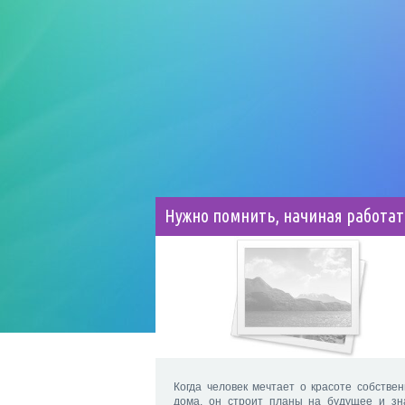
Нужно помнить, начиная работат
Когда человек мечтает о красоте собствен
дома, он строит планы на будущее и зн