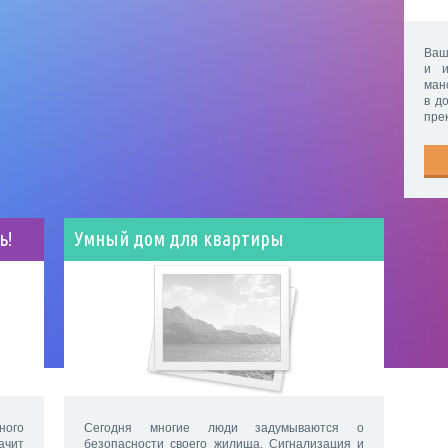
Ваш
и и
ман
в д
пре
ь!
Умный дом для квартиры
ного
Сегодня многие люди задумываются о
ачит
безопасности своего жилища. Сигнализация и