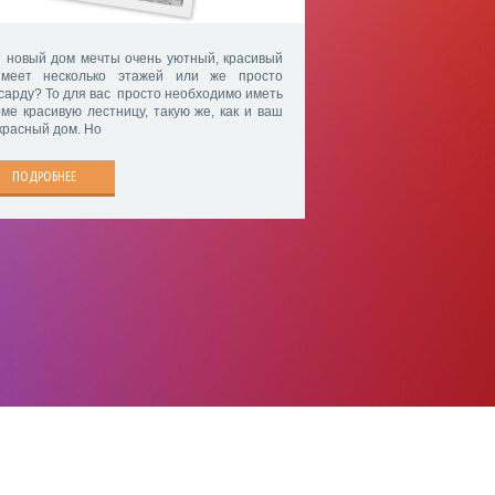
 новый дом мечты очень уютный, красивый
меет несколько этажей или же просто
сарду? То для вас просто необходимо иметь
оме красивую лестницу, такую же, как и ваш
красный дом. Но
ПОДРОБНЕЕ