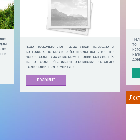
ения
Нел
дом.
то 
Еще несколько лет назад люди, живущие в
акие
ист
коттеджах не могли себе представить то, что
чные
нап
через время в их доме может появиться лифт. В
дре
наше время, благодаря огромному развитию
технологий, подъемник для
ПОДРОБНЕЕ
Лес