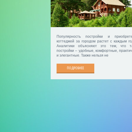
Популярность постройки и приобрет
коттеджей за городом растет с каждым го
Аналитики объясняют это тем, что т
постройки – удобные, комфортные, практи
и элегантные. Также нельзя не
ПОДРОБНЕЕ