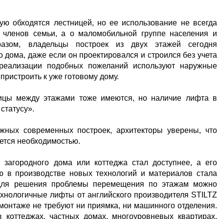
ую обходятся лестницей, но ее использование не всегда
 членов семьи, а о маломобильной группе населения и
разом, владельцы построек из двух этажей сегодня
 дома, даже если он проектировался и строился без учета
 реализации подобных пожеланий используют наружные
ристроить к уже готовому дому.
ницы между этажами тоже имеются, но наличие лифта в
 статусу».
жных современных построек, архитекторы уверены, что
ется необходимостью.
загородного дома или коттеджа стал доступнее, а его
ю в производстве новых технологий и материалов стала
 для решения проблемы перемещения по этажам можно
хнологичные лифты от английского производителя STILTZ
монтаже не требуют ни приямка, ни машинного отделения.
 коттеджах, частных домах, многоуровневых квартирах,