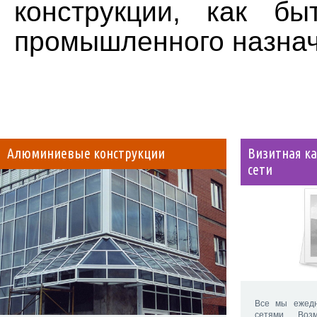
конструкции
,
как
бы
промышленного
назнач
Алюминиевые конструкции
Визитная ка
сети
Все мы ежедн
сетями. Во