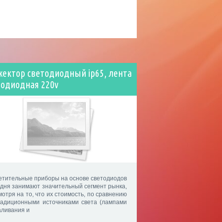
жектор светодиодный ip65, лента
тодиодная 220v
етительные приборы на основе светодиодов
одня занимают значительный сегмент рынка,
мотря на то, что их стоимость, по сравнению
радиционными источниками света (лампами
аливания и