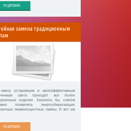
ПОДРОБНЕЕ
тойная замена традиционным
пам
смену устаревшим и малоэффективным
очникам света приходят все более
ершенные изделия. Казалось бы, совсем
авно появились энергосберегающие
пактные люминесцентные лампы. И вот им
ПОДРОБНЕЕ