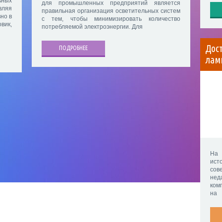
ьных
для промышленных предприятий является
вляя
правильная организация осветительных систем
но в
с тем, чтобы минимизировать количество
вик,
потребляемой электроэнергии. Для
Дос
ПОДРОБНЕЕ
лам
На 
ист
сов
нед
ком
на