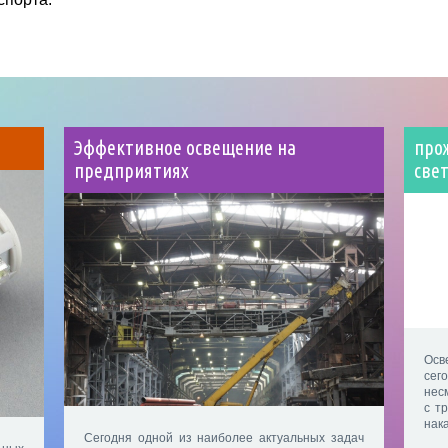
Эффективное освещение на
про
предприятиях
све
Осв
сег
нес
с т
нак
Сегодня одной из наиболее актуальных задач