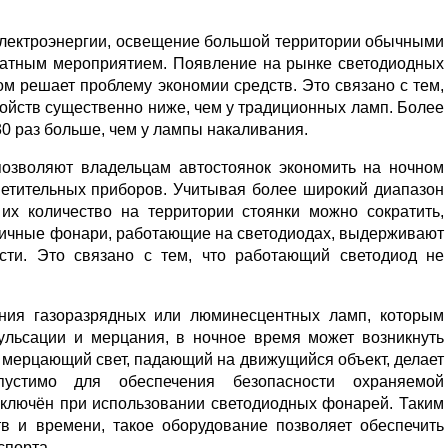
электроэнергии, освещение большой территории обычными
ратным мероприятием. Появление на рынке светодиодных
м решает проблему экономии средств. Это связано с тем,
ройств существенно ниже, чем у традиционных ламп. Более
30 раз больше, чем у лампы накаливания.
позволяют владельцам автостоянок экономить на ночном
етительных приборов. Учитывая более широкий диапазон
их количество на территории стоянки можно сократить,
личные фонари, работающие на светодиодах, выдерживают
сти. Это связано с тем, что работающий светодиод не
ния газоразрядных или люминесцентных ламп, которым
льсации и мерцания, в ночное время может возникнуть
 мерцающий свет, падающий на движущийся объект, делает
устимо для обеспечения безопасности охраняемой
исключён при использовании светодиодных фонарей. Таким
тв и времени, такое оборудование позволяет обеспечить
спорта.