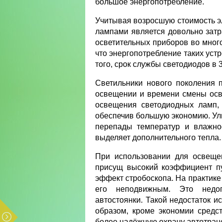
большое энергопотребление.
Учитывая возросшую стоимость 
лампами является довольно зат
осветительных приборов во много
что энергопотребление таких уст
того, срок службы светодиодов в 
Светильники нового поколения 
освещении и времени смены осв
освещения светодиодных ламп, 
обеспечив большую экономию. У
перепады температур и влажно
выделяет дополнительного тепла.
При использовании для освеще
присущ высокий коэффициент пу
эффект стробоскопа. На практике
его неподвижным. Это недоп
автостоянки. Такой недостаток 
образом, кроме экономии средс
более надёжную охрану автотран