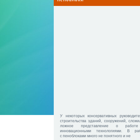
У некоторых консервативных руководите
строительства зданий, сооружений, сложи
ложное представление о работ
инновационными технологиями. В ра
с пеноблоками много не понятного и не