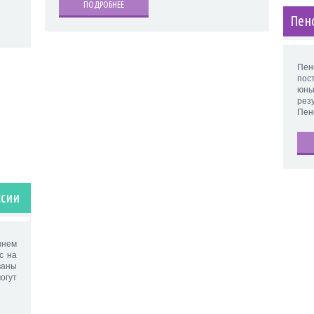
ПОДРОБНЕЕ
Пен
Пен
пос
юны
рез
Пен
ссии
шнем
с на
ваны
огут