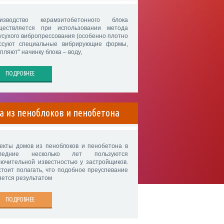
изводство керамзитобетонного блока
ществляется при использовании метода
усухого вибропрессования (особенно плотно
ссуют специальные вибрирующие формы,
пляют" начинку блока – воду,
ПОДРОБНЕЕ
а из пеноблоков и пенобетона
екты домов из пеноблоков и пенобетона в
следние несколько лет пользуются
лючительной известностью у застройщиков.
стоит полагать, что подобное преуспевание
яется результатом
ПОДРОБНЕЕ