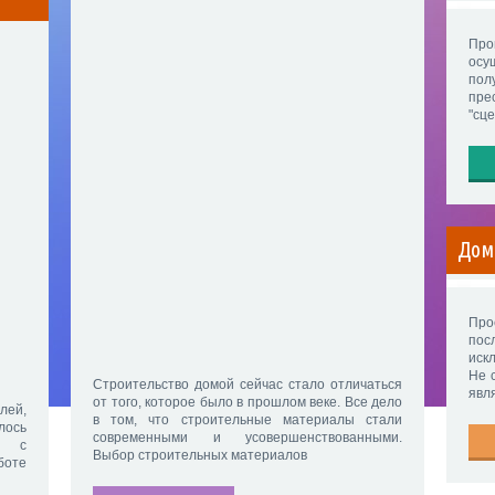
Про
осу
пол
пре
"сце
Дом
Про
по
иск
Не 
Строительство домой сейчас стало отличаться
явл
от того, которое было в прошлом веке. Все дело
лей,
в том, что строительные материалы стали
лось
современными и усовершенствованными.
е с
Выбор строительных материалов
боте