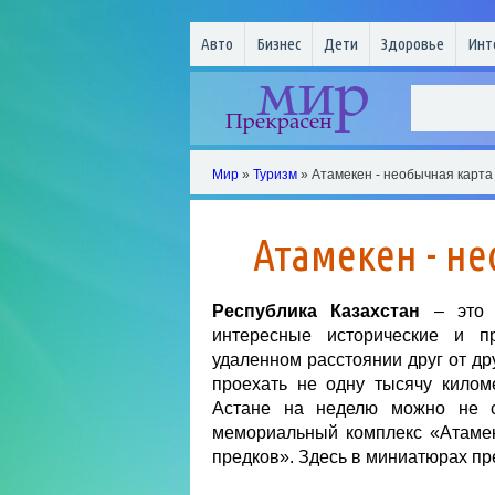
Авто
Бизнес
Дети
Здоровье
Инт
Мир
»
Туризм
» Атамекен - необычная карта
Атамекен - н
Республика Казахстан
– это с
интересные исторические и п
удаленном расстоянии друг от др
проехать не одну тысячу килом
Астане на неделю можно не сп
мемориальный комплекс «Атамек
предков». Здесь в миниатюрах п