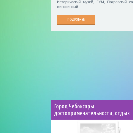
Исторический музей, ГУМ, Покровский со
живописный
ПОДРОБНЕЕ
Город Чебоксары:
достопримечательности, отдых