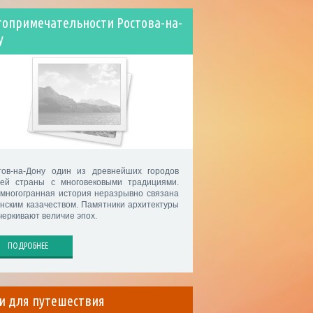
топримечательности Ростова-на-
у
тов-на-Дону один из древнейших городов
ей страны с многовековыми традициями.
 многогранная история неразрывно связана
онским казачеством. Памятники архитектуры
черкивают величие эпох.
ПОДРОБНЕЕ
и для путешествия