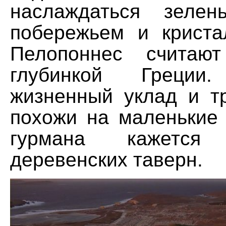
наслаждаться зелен
побережьем и крист
Пелопоннес считаю
глубинкой Греци
жизненный уклад и т
похожи на маленькие 
гурмана кажетс
деревенских таверн.