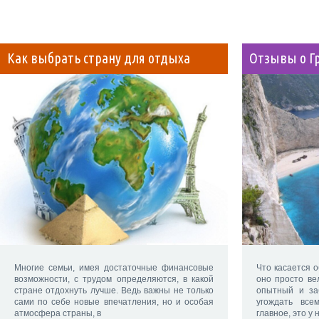
Как выбрать страну для отдыха
Отзывы о Гр
Многие семьи, имея достаточные финансовые
Что касается о
возможности, с трудом определяются, в какой
оно просто ве
стране отдохнуть лучше. Ведь важны не только
опытный и за
сами по себе новые впечатления, но и особая
угождать все
атмосфера страны, в
главное, это у 