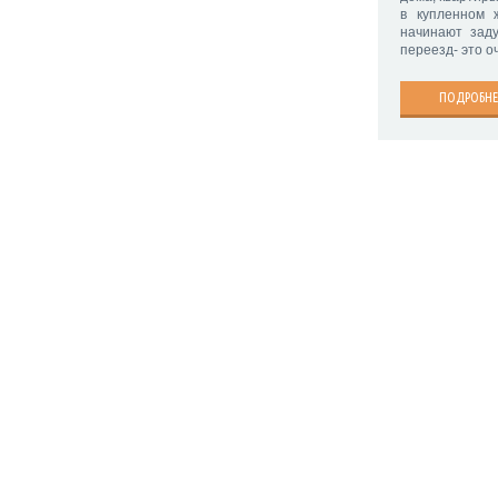
в купленном 
начинают заду
переезд- это о
ПОДРОБНЕ