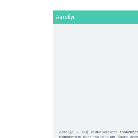
Автобус
Автобус – вид коммерческого транспор
количеством мест для сидения (более девя