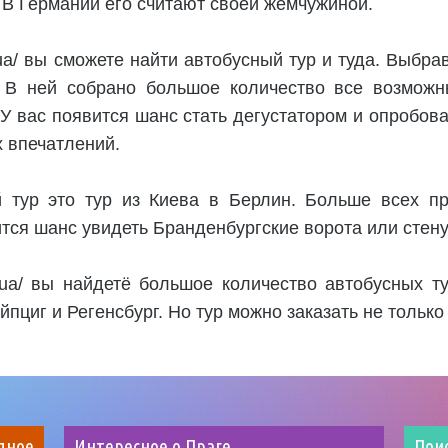
. В Германии его считают своей жемчужиной.
m.ua/ вы сможете найти автобусный тур и туда. Выбра
 В ней собрано большое количество все возможн
 У вас появится шанс стать дегустатором и опробова
 впечатлений.
 тур это тур из Киева в Берлин. Больше всех пр
ится шанс увидеть Бранденбургские ворота или стен
om.ua/ вы найдетё большое количество автобусных 
йпциг и Регенсбург. Но тур можно заказать не только 
дное
Интересное о Праге
Пои