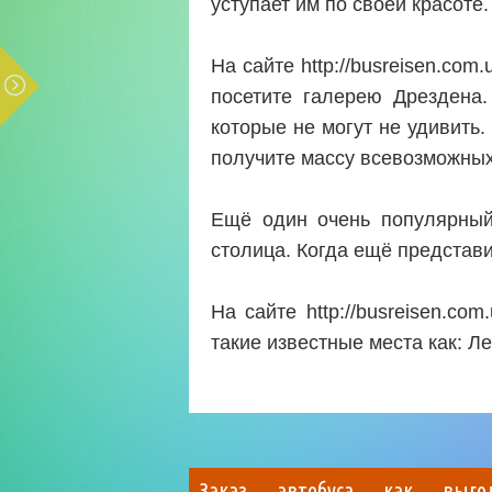
уступает им по своей красоте
На сайте http://busreisen.co
посетите галерею Дрездена.
которые не могут не удивить.
получите массу всевозможных
Ещё один очень популярный
столица. Когда ещё представ
На сайте http://busreisen.c
такие известные места как: Ле
Заказ автобуса как выго