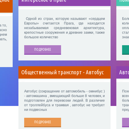
Одной из стран, которую называют «сердцем
Бо
Европы» считается Прага, где находится
кол
 то,
незабываемая средневековая архитектура,
оп
асно
крепостные сооружения и древние замки, также
ста
днем
большое количество
знае
ать,
ПОДРОБНЕЕ
Общественный транспорт - Автобус
Авт
Автобус (сокращение от автомобиль - омнибус )
Пох
- автомашина , вмещающий больше 8 человек, и
все
подготовлен для перевозки людей. В различие
бо
от троллейбуса и трамвая , автобус не требует
тра
ни подвесных
пре
ПОДРОБНЕЕ