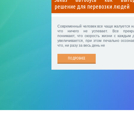
решение для перевозки людей
Современный человек все чаще жалуется на
что ничего не успевает. Все прекр
понимают, что скорость жизни с каждым 
увеличивается, при этом печально осознав
что, ни разу за весь день не
ПОДРОБНЕЕ