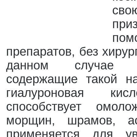
сво
при
по
препаратов, без хирур
данном случае п
содержащие такой на
гиалуроновая кис
способствует омоло
морщин, шрамов, ас
применяется для у