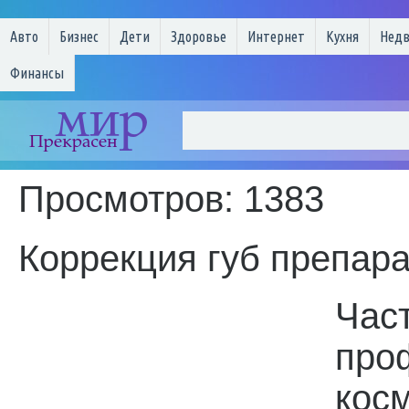
Авто
Бизнес
Дети
Здоровье
Интернет
Кухня
Нед
Финансы
Просмотров: 1383
Коррекция губ препар
Час
про
кос