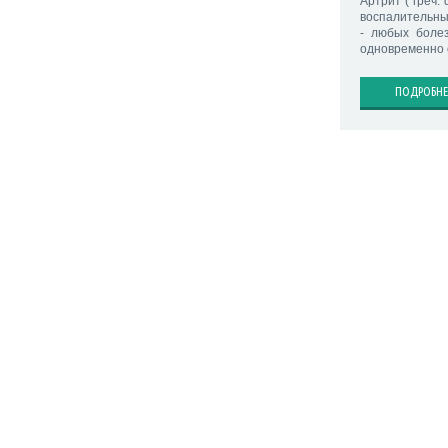
Артрит ( греч.
воспалительны
- любых болез
одновременно 
ПОДРОБНЕ