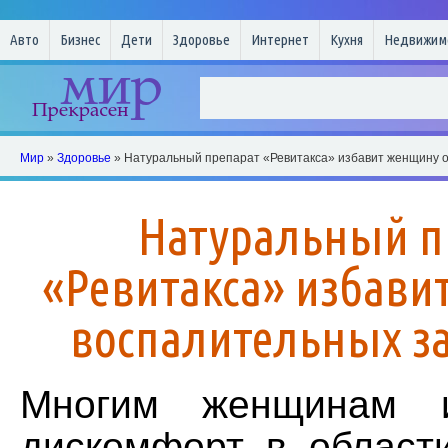
Авто
Бизнес
Дети
Здоровье
Интернет
Кухня
Недвижим
Мир
»
Здоровье
» Натуральный препарат «Ревитакса» избавит женщину 
Натуральный п
«Ревитакса» избави
воспалительных з
Многим женщинам и
дискомфорт в област