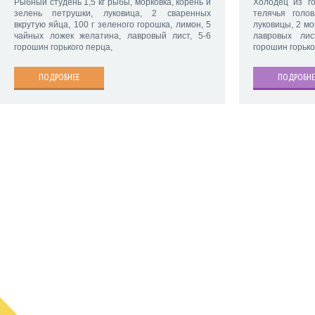
Рыбный студень 1,5 кг рыбы, морковка, корень и
Холодец из го
зелень петрушки, луковица, 2 сваренных
телячья голо
вкрутую яйца, 100 г зеленого горошка, лимон, 5
луковицы, 2 мо
чайных ложек желатина, лавровый лист, 5-6
лавровых лис
горошин горького перца,
горошин горько
ПОДРОБНЕЕ
ПОДРОБНЕ