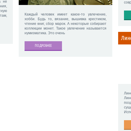
а не
сов
ния,
ную
Каждый человек имеет какое-то увлечение,
ам,
хобби. Будь то, вязание, вышивка крестиком,
чтение книг, сбор марок. А некоторые собирают
коллекции монет. Такое увлечение называется
нумизматика. Это очень
Лин
ПОДРОБНЕЕ
Лин
Лин
по
сущ
Исп