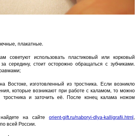
нечные, плакатные.
ам советуют использовать пластиковый или корковый
 за середину, стоит осторожно обращаться с зубчиками.
травмами;
на Востоке, изготовленный из тростника. Если возникло
ния, которые возникают при работе с каламом, то можно
и тростника и заточить её. После конец калама ножом
 найдете на сайте
orient-gift.ru/naboryi-dlya-kalligrafii.html
,
по всей России.