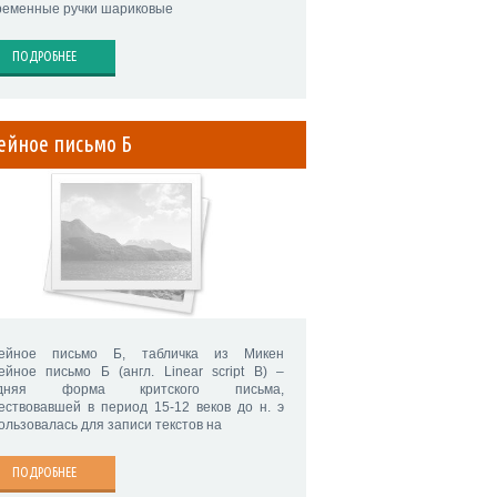
ременные ручки шариковые
ПОДРОБНЕЕ
ейное письмо Б
ейное письмо Б, табличка из Микен
ейное письмо Б (англ. Linear script B) –
здняя форма критского письма,
ествовавшей в период 15-12 веков до н. э
ользовалась для записи текстов на
ПОДРОБНЕЕ