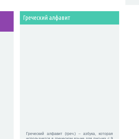
Греческий алфавит
Греческий алфавит (греч.) – азбука, которая
используется в греческом языке для письма с 9