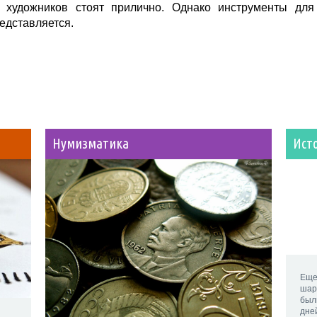
и художников стоят прилично. Однако инструменты для
редставляется.
Нумизматика
Ист
Еще
шар
был
дне