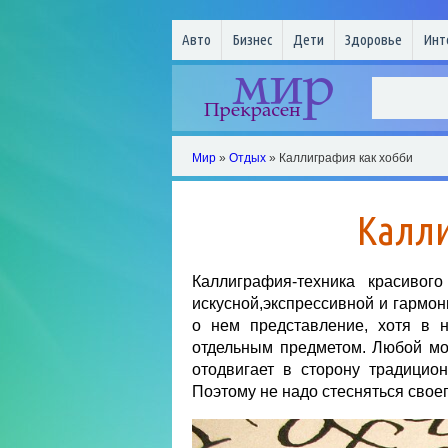
Авто
Бизнес
Дети
Здоровье
Инт
Мир
»
Отдых
» Каллиграфия как хобби
Калли
Каллиграфия-техника красивог
искусной,экспрессивной и гармон
о нем представление, хотя в 
отдельным предметом. Любой мо
отодвигает в сторону традицио
Поэтому не надо стесняться своег