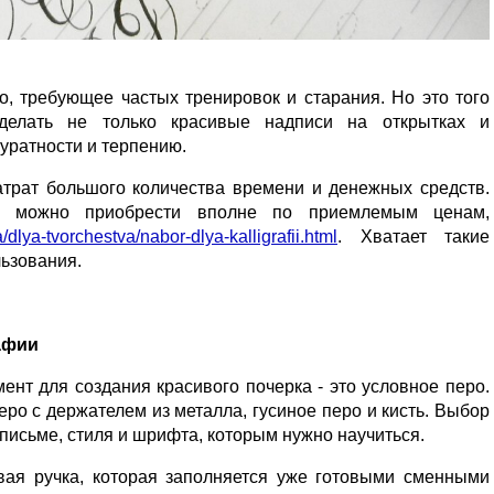
о, требующее частых тренировок и старания. Но это того
 делать не только красивые надписи на открытках и
куратности и терпению.
затрат большого количества времени и денежных средств.
и можно приобрести вполне по приемлемым ценам,
a/dlya-tvorchestva/nabor-dlya-kalligrafii.html
. Хватает такие
ьзования.
афии
нт для создания красивого почерка - это условное перо.
еро с держателем из металла, гусиное перо и кисть. Выбор
 письме, стиля и шрифта, которым нужно научиться.
вая ручка, которая заполняется уже готовыми сменными