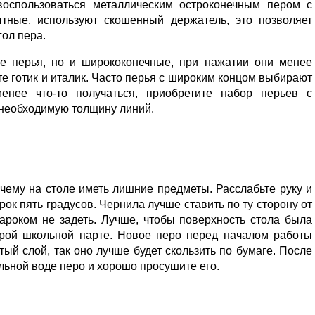
воспользоваться металлическим остроконечным пером с
тные, используют скошенный держатель, это позволяет
гол пера.
е перья, но и ширококонечные, при нажатии они менее
те готик и италик. Часто перья с широким концом выбирают
менее что-то получаться, приобретите набор перьев с
 необходимую толщину линий.
 чему на столе иметь лишние предметы. Расслабьте руку и
рок пять градусов. Чернила лучше ставить по ту сторону от
нароком не задеть. Лучше, чтобы поверхность стола была
арой школьной парте. Новое перо перед началом работы
тый слой, так оно лучше будет скользить по бумаге. После
ьной воде перо и хорошо просушите его.