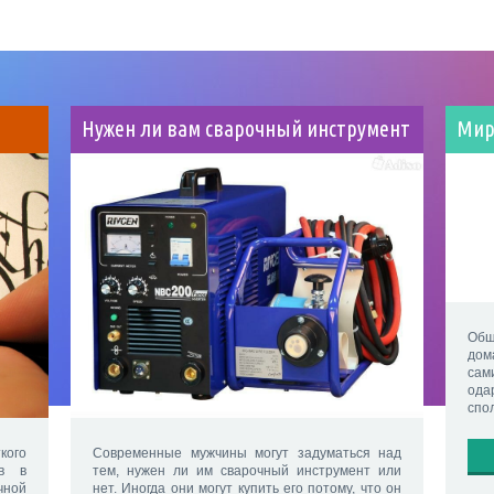
Нужен ли вам сварочный инструмент
Мир
Общ
дом
сам
ода
спо
кого
Современные мужчины могут задуматься над
ов в
тем, нужен ли им сварочный инструмент или
чной
нет. Иногда они могут купить его потому, что он