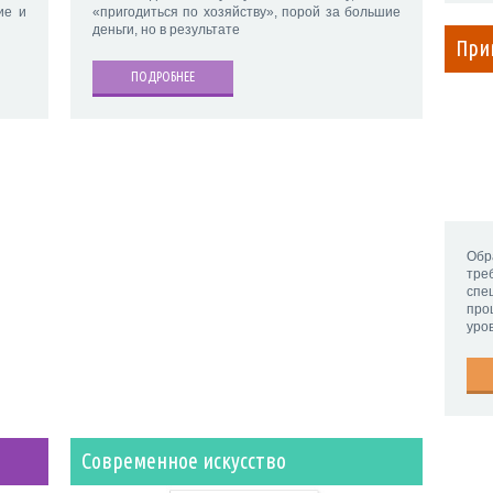
ие и
«пригодиться по хозяйству», порой за большие
деньги, но в результате
При
ПОДРОБНЕЕ
Обр
тр
спе
про
уро
Современное искусство