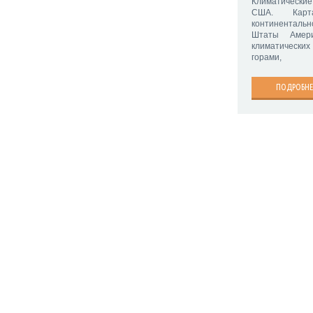
Климатически
США. Карта
континентал
Штаты Амер
климатических
горами,
ПОДРОБНЕ