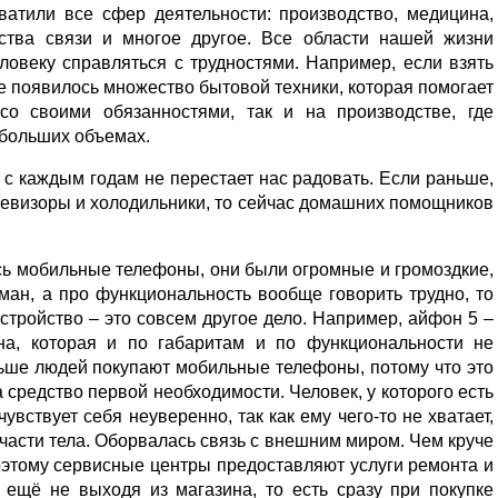
атили все сфер деятельности: производство, медицина,
дства связи и многое другое. Все области нашей жизни
ловеку справляться с трудностями. Например, если взять
ре появилось множество бытовой техники, которая помогает
со своими обязанностями, так и на производстве, где
 больших объемах.
с каждым годам не перестает нас радовать. Если раньше,
левизоры и холодильники, то сейчас домашних помощников
сь мобильные телефоны, они были огромные и громоздкие,
ман, а про функциональность вообще говорить трудно, то
тройство – это совсем другое дело. Например, айфон 5 –
на, которая и по габаритам и по функциональности не
льше людей покупают мобильные телефоны, потому что это
а средство первой необходимости. Человек, у которого есть
увствует себя неуверенно, так как ему чего-то не хватает,
 части тела. Оборвалась связь с внешним миром. Чем круче
оэтому сервисные центры предоставляют услуги ремонта и
 ещё не выходя из магазина, то есть сразу при покупке