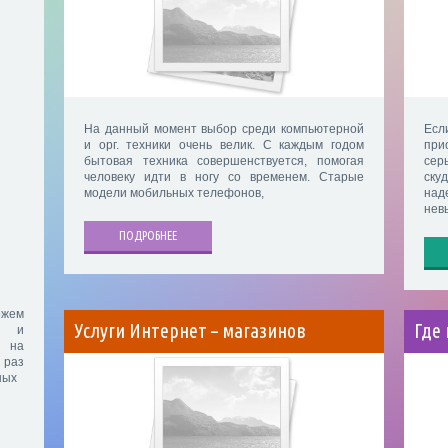
На данный момент выбор среди компьютерной
Ес
и орг. техники очень велик. С каждым годом
при
бытовая техника совершенствуется, помогая
сер
человеку идти в ногу со временем. Старые
ску
модели мобильных телефонов,
на
нев
ПОДРОБНЕЕ
ожем
Услуги Интернет – магазинов
Где
х и
ы на
 раз
ных