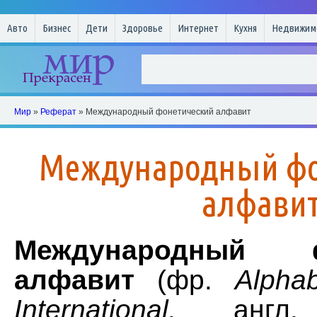
Авто
Бизнес
Дети
Здоровье
Интернет
Кухня
Недвижим
Мир
»
Реферат
» Международный фонетический алфавит
Международный фо
алфави
Международный ф
алфавит
(фр.
Alpha
International,
анг