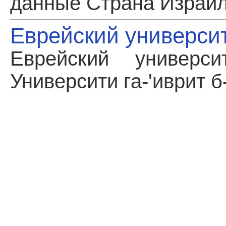
данные Страна Израил
Еврейский универси
Еврейский универс
Университи га-'иврит б