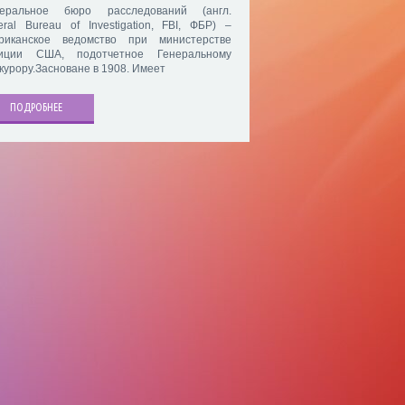
еральное бюро расследований (англ.
eral Bureau of Investigation, FBI, ФБР) –
риканское ведомство при министерстве
иции США, подотчетное Генеральному
курору.Засноване в 1908. Имеет
ПОДРОБНЕЕ