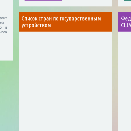
Список стран по государственным
Фед
дент
es) –
устройством
СШ
цо в
ного