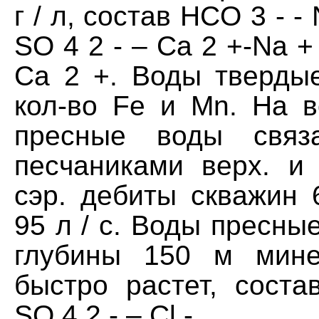
г / л, состав HCO 3 - -
SO 4 2 - – Ca 2 +-Na +
Ca 2 +. Воды тверды
кол-во Fe и Mn. На в
пресные воды связ
песчаниками верх. и 
сэр. дебиты скважин 6
95 л / с. Воды пресные
глубины 150 м мине
быстро растет, соста
SO 4 2 - – Cl -.