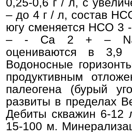
0,25-0,6 г / л, с увел
– до 4 г / л, состав HCO
югу сменяется HCO 3 - 
– - Ca 2 + – Na
оцениваются в 3,9
Водоносные горизонты
продуктивным отложе
палеогена (бурый уго
развиты в пределах В
Дебиты скважин 6-12 л 
15-100 м. Минерализац