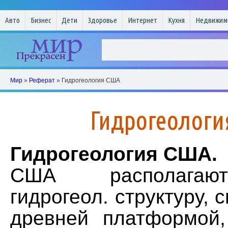
Авто
Бизнес
Дети
Здоровье
Интернет
Кухня
Недвижим
Мир
»
Реферат
» Гидрогеология США
Гидрогеолог
Гидрогеология США.
США располагаю
гидрогеол. структуру, 
древней платформой,