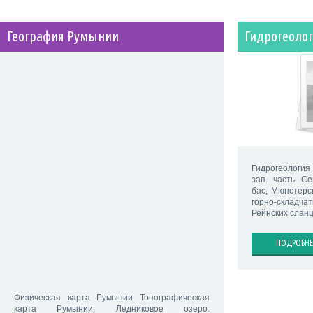
География Румынии
Гидрогеоло
Гидрогеологи
зап. часть Се
бас, Мюнстерс
горно-склад
Рейнских сланц
ПОДРОБНЕ
Физическая карта Румынии Топографическая
карта Румынии. Ледниковое озеро.