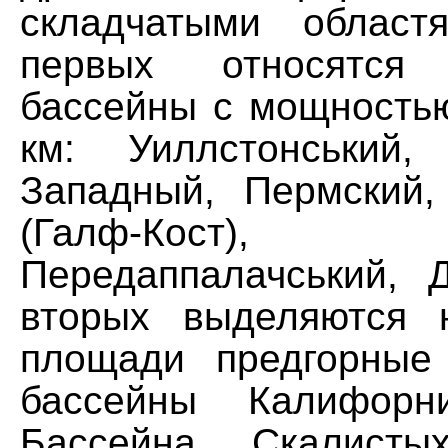
складчатыми област
первых относятся 
бассейны с мощностью
км: Уиллстонський,
Западный, Пермский,
(Галф-Кост), Ми
Передаппалачський, 
вторых выделяются 
площади предгорные
бассейны Калифорн
Бассейна, Скалист