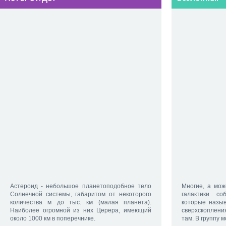
Астероид - небольшое планетоподобное тело
Многие, а мож
Солнечной системы, габаритом от некоторого
галактики с
количества м до тыс. км (малая планета).
которые назыв
Наиболее огромной из них Церера, имеющий
сверхскопления
около 1000 км в поперечнике.
там. В группу 