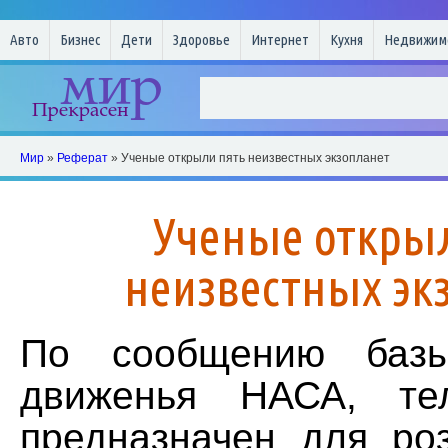
Авто
Бизнес
Дети
Здоровье
Интернет
Кухня
Недвижим
Мир
»
Реферат
» Ученые открыли пять неизвестных экзопланет
Ученые откры
неизвестных эк
По сообщению базы
движенья НАСА, тел
предназначен для ро