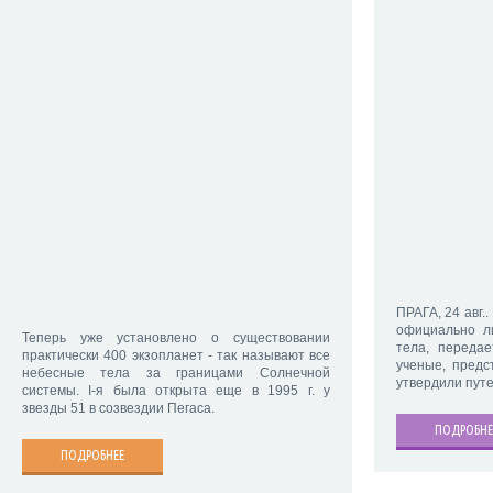
ПРАГА, 24 авг.
официально л
Теперь уже установлено о существовании
тела, переда
практически 400 экзопланет - так называют все
ученые, предс
небесные тела за границами Солнечной
утвердили пут
системы. I-я была открыта еще в 1995 г. у
звезды 51 в созвездии Пегаса.
ПОДРОБНЕ
ПОДРОБНЕЕ