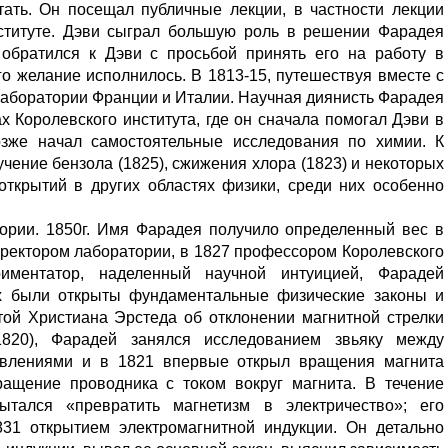
тать. Он посещал публичные лекции, в частности лекции
ституте. Дэви сыграл большую роль в решении Фарадея
 обратился к Дэви с просьбой принять его на работу в
его желание исполнилось. В 1813-15, путешествуя вместе с
лаборатории Франции и Италии. Научная диянисть Фарадея
 Королевского института, где он сначала помогал Дэви в
озже начал самостоятельные исследования по химии. К
чение бензола (1825), сжижения хлора (1823) и некоторых
открытий в других областях физики, среди них особенно
ории. 1850г. Имя Фарадея получило определенный вес в
директором лаборатории, в 1827 профессором Королевского
риментатор, наделенный научной интуицией, Фарадей
ых были открыты фундаментальные физические законы и
той Христиана Эрстеда об отклонении магнитной стрелки
1820), Фарадей занялся исследованием звьяку между
явлениями и в 1821 впервые открыл вращения магнита
ращение проводника с током вокруг магнита. В течение
тался «превратить магнетизм в электричество»; его
31 открытием электромагнитной индукции. Он детально