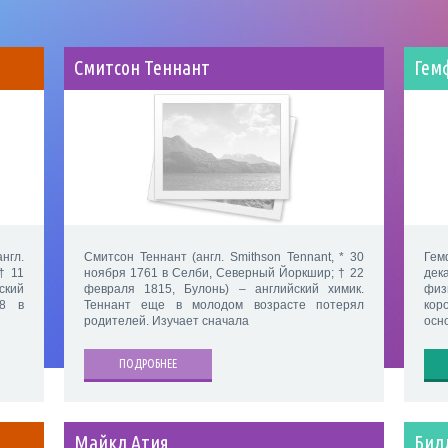
Смитсон Теннант
Гем
нгл.
Смитсон Теннант (англ. Smithson Tennant, * 30
Гем
† 11
ноября 1761 в Селби, Северный Йоркшир; † 22
дек
кий
февраля 1815, Булонь) – английский химик.
физ
08 в
Теннант еще в молодом возрасте потерял
кор
родителей. Изучает сначала
осн
ПОДРОБНЕЕ
Майкл Атия
Бил