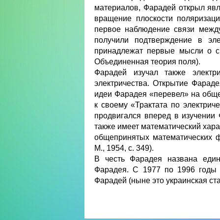
материалов, Фарадей открыл явл
вращение плоскости поляризаци
первое наблюдение связи межд
получили подтверждение в эле
принадлежат первые мысли о св
Объединенная теория поля).
Фарадей изучал также электр
электричества. Открытие Фарад
идеи Фарадея «перевел» на общ
к своему «Трактата по электриче
продвигался вперед в изучении 
также имеет математический харак
общепринятых математических ф
М., 1954, с. 349).
В честь Фарадея названа един
Фарадея. С 1977 по 1996 годы 
Фарадей (ныне это украинская ст