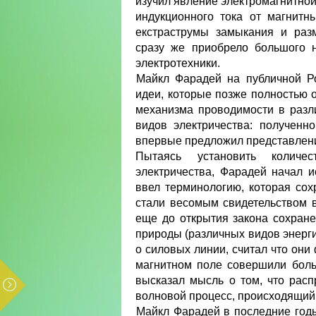
изучил явление электромагнитной
индукционного тока от магнитн
екстраструмы замыкания и раз
сразу же приобрело большого н
электротехники.
Maйкл Фaрaдей на публичной Р
идеи, которые позже полностью о
механизма проводимости в разли
видов электричества: полученно
впервые предложил представление
Пытаясь установить количе
электричества, Фарадей начал и
ввел терминологию, которая сох
стали весомым свидетельством в
еще до открытия закона сохран
природы (различных видов энерги
о силовых линии, считал что они
магнитном поле совершили боль
высказал мысль о том, что рас
волновой процесс, происходящий 
Майкл Фарадей в последние годы