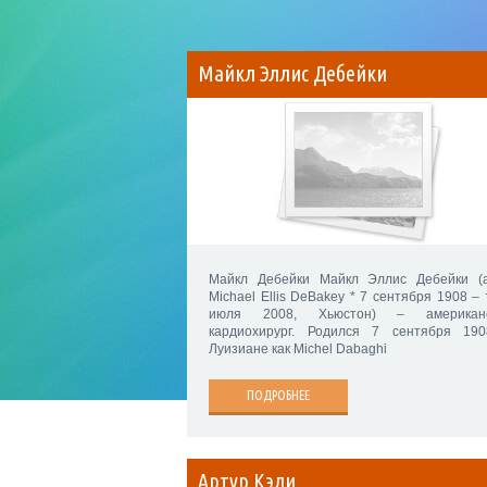
Майкл Эллис Дебейки
Майкл Дебейки Майкл Эллис Дебейки (а
Michael Ellis DeBakey * 7 сентября 1908 – 
июля 2008, Хьюстон) – американс
кардиохирург. Родился 7 сентября 19
Луизиане как Michel Dabaghi
ПОДРОБНЕЕ
Артур Кэли