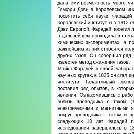
дала ему возможность много чи
Гемфри Дэви в Королевском ин
посвятить себя науке. Фарадей
Королевский институт, и в 1813 
Дэви Европой, Фарадей посетил 
в дальнейшем проходила в стенах
химических экспериментах, а п
важнейшим из них относятся полу
других газов. Он совершил ряд 
известен метод сжижения газов.
Maйкл Фaрaдей в своей лaборат
научных кругах, в 1825 он стал 
института. Талантливый экспе
поставил ряд опытов, в котор
явления. Ознакомившись с рабо
вблизи проводника с током (
электрическими и магнитными 
вокруг проводника с током и в
следующих 10 лет Фарадей пы
исследования завершилось в 18