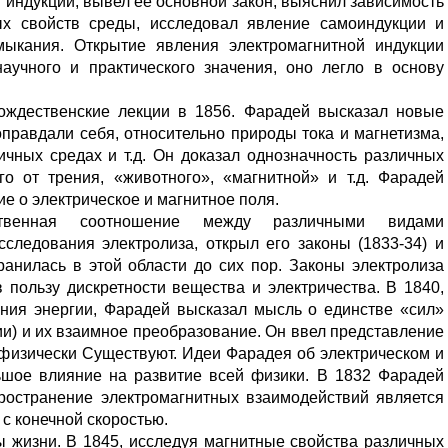
 индукции, вывел ее основной закон, выяснил зависимость
ых свойств среды, исследовал явление самоиндукции и
мыкания. Открытие явления электромагнитной индукции
аучного и практического значения, оно легло в основу
ождественские лекции в 1856. Фарадей высказал новые
правдали себя, относительно природы тока и магнетизма,
чных средах и т.д. Он доказал однозначность различных
го от трения, «животного», «магнитной» и т.д. Фарадей
 о электрическое и магнитное поля.
ственная соотношение между различными видами
сследования электролиза, открыл его законы (1833-34) и
ранилась в этой области до сих пор. Законы электролиза
 пользу дискретности вещества и электричества. В 1840,
ения энергии, Фарадей высказал мысль о единстве «сил»
и) и их взаимное преобразование. Он ввел представление
 физически Существуют. Идеи Фарадея об электрическом и
шое влияние на развитие всей физики. В 1832 Фарадей
пространение электромагнитных взаимодействий является
с конечной скоростью.
 жизни. В 1845, исследуя магнитные свойства различных