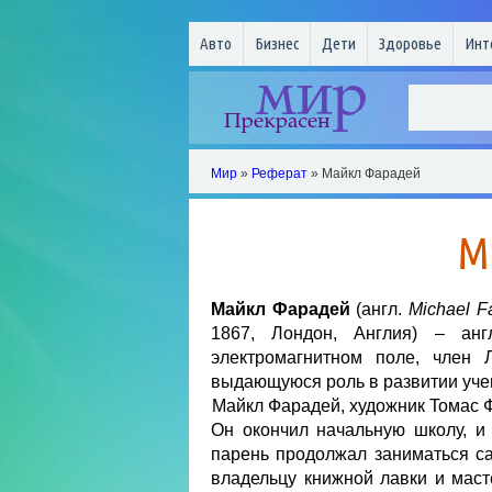
Авто
Бизнес
Дети
Здоровье
Инт
Мир
»
Реферат
» Майкл Фарадей
М
Майкл Фарадeй
(англ.
Michael F
1867, Лондон, Англия) – анг
электромагнитном поле, член 
выдающуюся роль в развитии уче
Mайкл Фaрaдей, художник Toмас Ф
Он окончил начальную школу, и
парень продолжал заниматься са
владельцу книжной лавки и маст