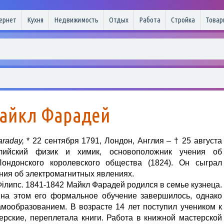
ернет
Кухня
Недвижимость
Отдых
Работа
Стройка
Товар
айкл Фарадей
araday,
* 22 сентября 1791, Лондон, Англия – † 25 августа
лийский физик и химик, основоположник учения об
Лондонского королевского общества (1824). Он сыграл
ния об электромагнитных явлениях.
iлипс. 1841-1842 Майкл Фарадей родился в семье кузнеца.
 на этом его формальное обучение завершилось, однако
мообразованием. В возрасте 14 лет поступил учеником к
ерские, переплетала книги. Работа в книжной мастерской