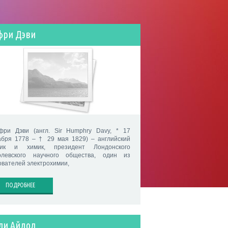
фри Дэви
фри Дэви (англ. Sir Humphry Davy, * 17
абря 1778 – † 29 мая 1829) – английский
ик и химик, президент Лондонского
олевского научного общества, один из
ователей электрохимии,
ПОДРОБНЕЕ
ли Айдол