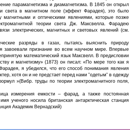
ение парамагнетизма и диамагнетизма. В 1845 он открыл
и света в магнитном поле (эффект Фарадея), это было
у магнитными и оптическими явлениями, которые позже
ктромагнитной теории света Дж. Максвелла. Фарадею
язи электрических, магнитных и световых явлений (см.
ические разряды в газах, пытаясь выяснить природу
ея завоевали признание во всем научном мире. Впервые
епринятую математический язык Максвелл. В предисловии
ству и магнетизму» (1873) он писал: «По мере того как я
Фарадея, я убедился, что его способ понимания явления
тер, хотя он и не предстает перед нами "одетым" в одежду
ормул »(Вибр. труды по теории электромагнитного поля,
ица измерения емкости – фарад, а также постоянная
имя ученого носила британская антарктическая станция
анция Академик Вернадский)