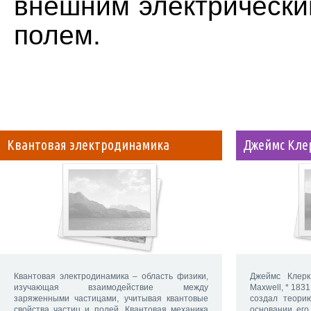
внешним электрически
полем.
Квантовая электродинамика
Джеймс Кле
Квантовая электродинамика – область физики,
Джеймс Клерк
изучающая взаимодействие между
Maxwell, * 183
заряженными частицами, учитывая квантовые
создал теори
свойства частиц и полей. Квантовая механика
основании его