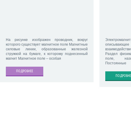
На рисунке изображен проводник, вокруг
Электромаг
которого существует магнитное поле Магнитные
описываю
силовые линии, образованные железной
взаимодейств
стружкой на бумаге, к которому поднесенный
Раздел физик
магнит Магнитное поле – особая
поле, назы
Постоянные
ПОДРОБНЕЕ
ПОДРОБНЕ