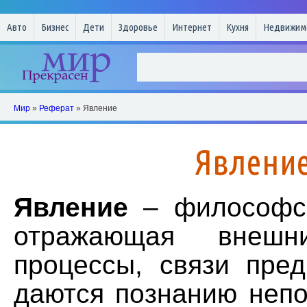
Авто
Бизнес
Дети
Здоровье
Интернет
Кухня
Недвижим
Мир
»
Реферат
» Явление
Явлени
Явление
– философск
отражающая внешни
процессы, связи пред
даются познанию непо