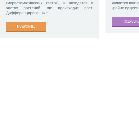
(меристематических клеток), и находятся в
является важн
частях растений, где происходит рост.
крайне сущест
Дифференцированные
ПОДРОБНЕ
ПОДРОБНЕЕ