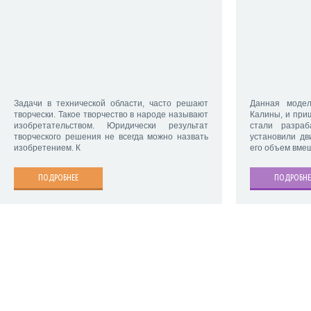
Задачи в технической области, часто решают
Данная моде
творчески. Такое творчество в народе называют
Калины, и при
изобретательством. Юридически результат
стали разра
творческого решения не всегда можно назвать
установили дв
изобретением. К
его объем вмещ
ПОДРОБНЕЕ
ПОДРОБНЕ