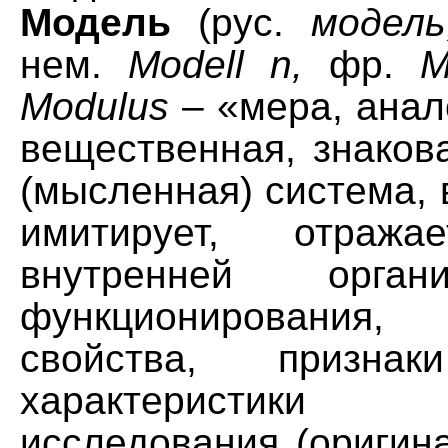
Модель
(рус.
модель
нем.
Modell n,
фр.
M
Modulus
– «мера, анало
вещественная, знаков
(мысленная) система, 
имитирует, отража
внутренней орга
функционирования, 
свойства, призн
характеристик
исследования (оригин