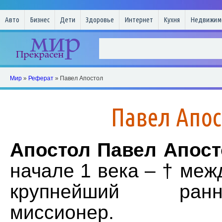
Авто
Бизнес
Дети
Здоровье
Интернет
Кухня
Недвижим
Мир
»
Реферат
» Павел Апостол
Павел Апо
Апостол Павел Апост
начале 1 века – † межд
крупнейший раннех
миссионер.