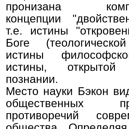
пронизана компр
концепции "двойстве
т.е. истины "открове
Боге (теологическ
истины философск
истины, открыто
познании.
Место науки Бэкон ви
общественных 
противоречий совр
общества. Определяя