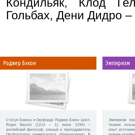
Кондильяк, Клод Ге
Гольбах, Дени Дидро –
Роджер Бэкон
Эмпиризм
Статуя Бэкона в Оксфорде Роджер Бэкон (англ.
Эмпиризм (гр
Roger Bacon) (1214 – 11 июня 1294) –
теории позна
английский философ, ученый и преподаватель
опыт источник
Оксфордского университета, францисканец. В
знание основы