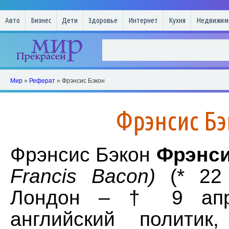
Авто
Бизнес
Дети
Здоровье
Интернет
Кухня
Недвижим
Мир
»
Реферат
» Фрэнсис Бэкон
Фрэнсис Бэ
Фрэнсис Бэкон
Фрэнси
Francis Bacon)
(* 22 
Лондон – † 9 апр
английский полити