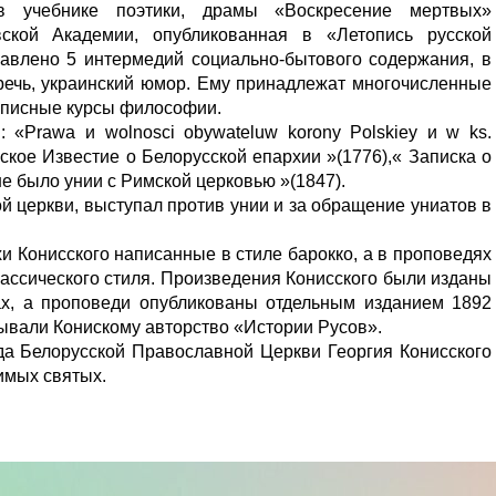
в учебнике поэтики, драмы «Воскресение мертвых»
ской Академии, опубликованная в «Летопись русской
бавлено 5 интермедий социально-бытового содержания, в
речь, украинский юмор. Ему принадлежат многочисленные
кописные курсы философии.
: «Prawa и wolnosci obywateluw korony Polskiey и w ks.
еское Известие о Белорусской епархии »(1776),« Записка о
 не было унии с Римской церковью »(1847).
 церкви, выступал против унии и за обращение униатов в
хи Конисского написанные в стиле барокко, а в проповедях
лассического стиля. Произведения Конисского были изданы
мах, а проповеди опубликованы отдельным изданием 1892
ывали Конискому авторство «Истории Русов».
да Белорусской Православной Церкви Георгия Конисского
имых святых.