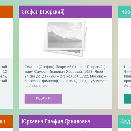
Стефан (Яворский)
Нов
ский
Симеон (Стефан) Яворский Стефан Яворский (в
Нов
† 12
миру Симеон Иванович Яворский; 1658, Явор –
Фил
ель,
24 (по др. данным – 27) ноября 1722, Москва) –
Ки
ский
богослов, философ, писатель, поэт, публицист,
про
проповедник,
Авт
ПОДРОБНЕЕ
ич
Юркевич Памфил Данилович
Авд