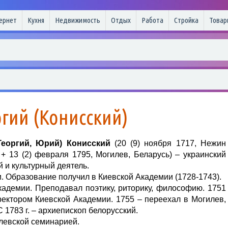
ернет
Кухня
Недвижимость
Отдых
Работа
Стройка
Товар
ргий (Конисский)
Георгий, Юрий) Конисский
(20 (9) ноября 1717, Нежин
 + 13 (2) февраля 1795, Могилев, Беларусь) – украинский
 и культурный деятель.
. Образование получил в Киевской Академии (1728-1743).
кадемии. Преподавал поэтику, риторику, философию. 1751
 ректором Киевской Академии. 1755 – переехал в Могилев,
 1783 г. – архиепископ белорусский.
левской семинарией.