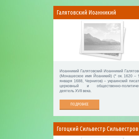
Галятовский Иоанникий
Иоанникий Галятовский Иоанникий Галятов
(Монашеское имя Йоаникий) (* ок. 1620 – 
января 1688, Чернигов) – украинский писат
церковный и общественно-политиче
деятель XVII века.
ПОДРОБНЕЕ
Гогоцкий Сильвестр Сильвестров