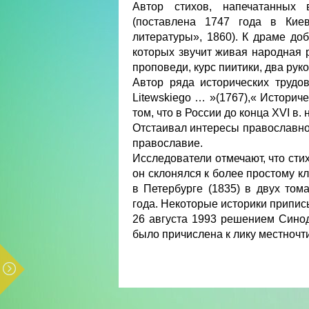
Автор стихов, напечатанных 
(поставлена 1747 года в Киев
литературы», 1860). К драме до
которых звучит живая народная 
проповеди, курс пиитики, два ру
Автор ряда исторических трудов
Litewskiego … »(1767),« Историч
том, что в России до конца XVI в.
Отстаивал интересы православной
православие.
Исследователи отмечают, что сти
он склонялся к более простому к
в Петербурге (1835) в двух то
года. Некоторые историки припис
26 августа 1993 решением Сино
было причислена к лику местночт