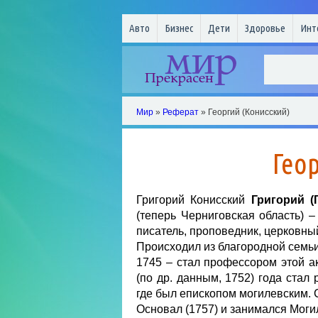
Авто
Бизнес
Дети
Здоровье
Инт
Мир
»
Реферат
» Георгий (Конисский)
Гео
Григорий Конисский
Григорий (
(теперь Черниговская область) –
писатель, проповедник, церковный
Происходил из благородной семьи
1745 – стал профессором этой а
(по др. данным, 1752) года стал
где был епископом могилевским. С
Основал (1757) и занимался Моги