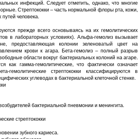
альных инфекций. Следует отметить, однако, что многие
орные. Стрептококки – часть нормальной флоры рта, кожи,
 путей человека.
руются прежде всего основываясь на их гемолитических
итов в лабораторных условиях). Альфа-гемолиз вызывает
не, предоставляющая колонии зеленоватый цвет на
авлением крови к агара. Бета-гемолиз – полный разрыв
свободные области вокруг бактериальных колоний на агаре.
тся как гамма-гемолитические, что фактически означает
ета-гемолитические стрептококки классифицируются в
ецифических углеводах в бактериальной клеточной стенке.
кки
возбудителей бактериальной пневмонии и менингита.
еские стрептококки
овении зубного кариеса.