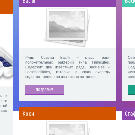
Bacilli
Bacil
Ряды Ссылки Bacilli – класс грам-
Се
положительных бактерий типа Firmicutes.
гра
Содержит два известных ряда, Bacillales и
Сод
Lactobacillales, которые в свою очередь
жив
содержат несколько известных патогенов,
явля
ПОДРОБНЕЕ
ть в
 это
этой
вые
Коки
Ста