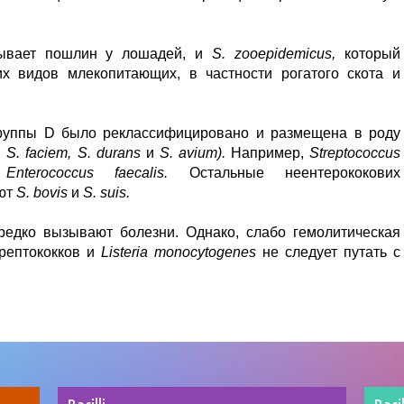
ывает пошлин у лошадей, и
S. zooepidemicus,
который
х видов млекопитающих, в частности рогатого скота и
группы D было реклассифицировано и размещена в роду
, S. faciem, S. durans
и
S. avium).
Например,
Streptococcus
я
Enterococcus faecalis.
Остальные неентерококових
ают
S. bovis
и
S. suis.
 редко вызывают болезни. Однако, слабо гемолитическая
трептококков и
Listeria monocytogenes
не следует путать с