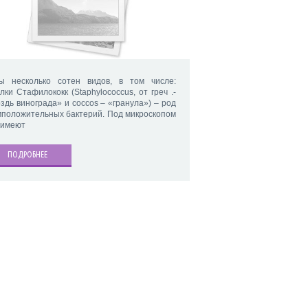
ы несколько сотен видов, в том числе:
лки Стафилококк (Staphylococcus, от греч .-
оздь винограда» и coccos – «гранула») – род
мположительных бактерий. Под микроскопом
 имеют
ПОДРОБНЕЕ