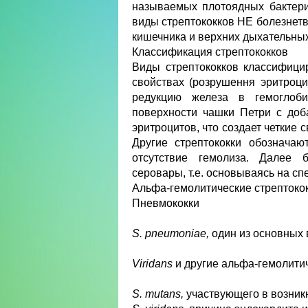
называемых плотоядных бактери
виды стрептококков НЕ болезнетв
кишечника и верхних дыхательных
Классификация стрептококков
Виды стрептококков классифици
свойствах (розрушення эритроц
редукцию железа в гемоглоби
поверхности чашки Петри с доб
эритроцитов, что создает четкие 
Другие стрептококки обозначаю
отсутствие гемолиза. Далее б
серовары, т.е. основываясь на сп
Альфа-гемолитические стрептоко
Пневмококки
S. pneumoniae,
один из основных 
Viridans
и другие альфа-гемолитич
S. mutans,
участвующего в возникн