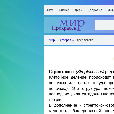
Авто
Бизнес
Дети
Здоровье
Инт
Мир
»
Реферат
» Стрептококк
Стрептококк
(Streptococcus)
род 
Клеточное деление происходит 
цепочках или парах, оттуда пр
цепочки»). Эта структура пох
последние дилятся вдоль многи
грозди.
В дополнение к стрептококково
менингита, бактериальной пнев