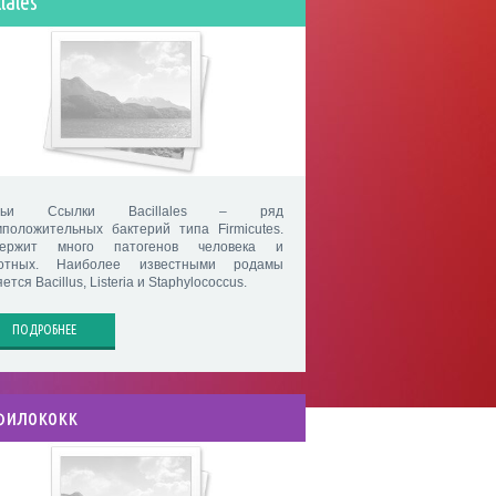
lales
мьи Ссылки Bacillales – ряд
мположительных бактерий типа Firmicutes.
ержит много патогенов человека и
отных. Наиболее известными родамы
ется Bacillus, Listeria и Staphylococcus.
ПОДРОБНЕЕ
филококк