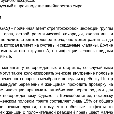
 зубного абсцесса.
уемый в производстве швейцарского сыра.
и
GAS)
– причинная агент стрептококковой инфекции группы
о горла, острой ревматической лихорадки, скарлатины и
не лечить стрептококковое горло, оно может развиться до
и, которая влияет на суставы и сердечные клапаны. Другие
т иметь антиген группы A, но инфекции человека видами
ычные.
менингит у новорожденных и стариках, со случайными
могут также колонизировать женские внутренние половые
временного прорыва мембран и передачи к ребенку. Центр
омендует беременным женщинам проходить проверку на
чае инфекции принимать антибиотики перед родами для
к новорожденному. Однако, в Великобритании, поскольку
 женском половом тракте составляет лишь 15% от общего
 не рекомендуются, потому что побочные эффекты от
всех женщин с положительной реакцией превышают малую