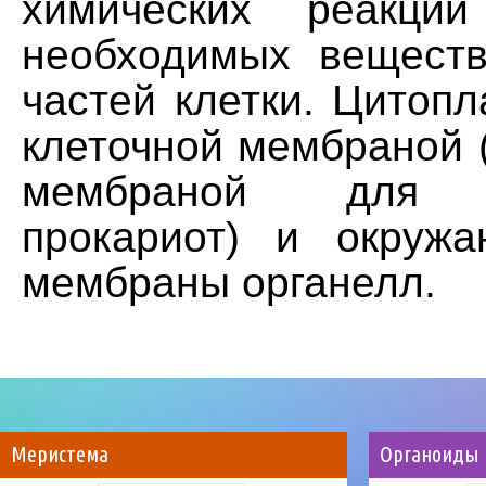
химических реакци
необходимых вещест
частей клетки. Цитоп
клеточной мембраной 
мембраной для б
прокариот) и окруж
мембраны органелл.
Меристема
Органоиды