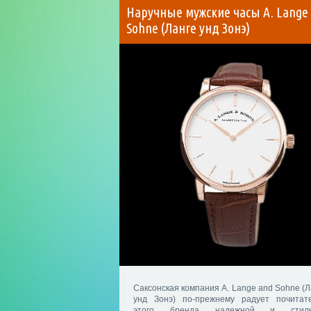
Наручные мужские часы A. Lange
Sohne (Ланге унд Зонэ)
Саксонская компания A. Lange and Sohne (Л
унд Зонэ) по-прежнему радует почитат
этого бренда надежной и стиль