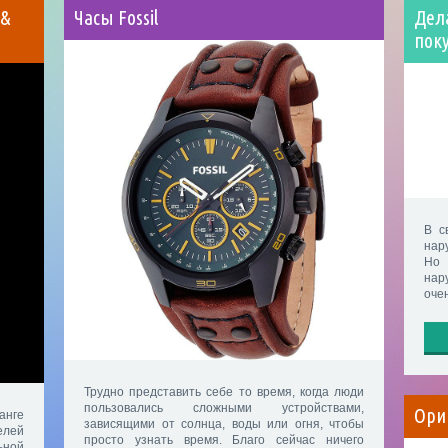
 &
Часы Fossil
Дел
пок
В с
нар
Но 
нар
оче
Трудно представить себе то время, когда люди
пользовались сложными устройствами,
Ори
анге
зависящими от солнца, воды или огня, чтобы
елей
просто узнать время. Благо сейчас ничего
ной