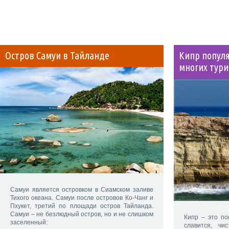
Остров Самуи в Тайланде
Кипр попул
многих тури
Самуи является островком в Сиамском заливе
Тихого океана. Самуи после островов Ко-Чанг и
Пхукет, третий по площади остров Тайланда.
Самуи – не безлюдный остров, но и не слишком
Кипр – это по
заселенный:
славится, чи