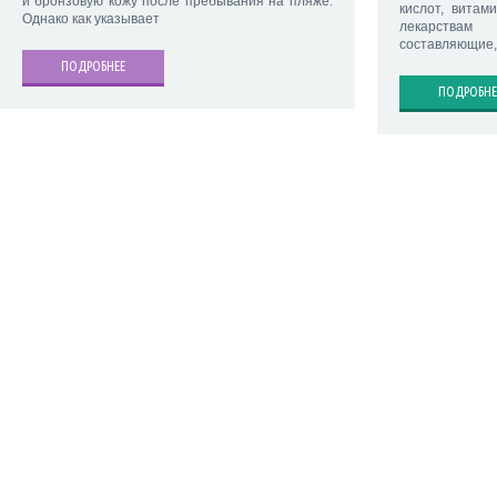
и бронзовую кожу после пребывания на пляже.
кислот, витам
Однако как указывает
лекарствам
составляющие,
ПОДРОБНЕЕ
ПОДРОБНЕ