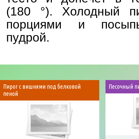
(180 °). Холодный п
порциями и посыпь
пудрой.
Пирог с вишнями под белковой
Песочный пи
пеной