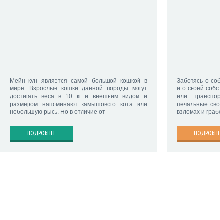
Мейн кун является самой большой кошкой в
Заботясь о со
мире. Взрослые кошки данной породы могут
и о своей собс
достигать веса в 10 кг и внешним видом и
или транспо
размером напоминают камышового кота или
печальные сво
небольшую рысь. Но в отличие от
взломах и граб
ПОДРОБНЕЕ
ПОДРОБНЕ