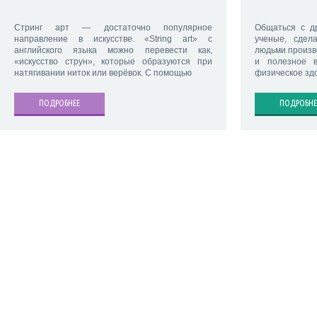
Стринг арт — достаточно популярное
Общаться с д
направление в искусстве. «String art» с
ученые, сдел
английского языка можно перевести как,
людьми произв
«искусство струн», которые образуются при
и полезное в
натягивании ниток или верёвок. С помощью
физическое здо
ПОДРОБНЕЕ
ПОДРОБНЕ