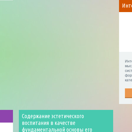
Инт
Инт
мы
сис
фор
кат
Содержание эстетического
воспитания в качестве
фундаментальной основы его