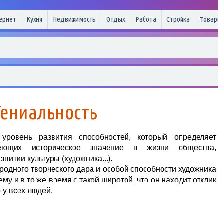
ернет
Кухня
Недвижимость
Отдых
Работа
Стройка
Товар
Гениальность
овень развития способностей, который определяет
меющих историческое значение в жизни общества,
витии культуры (художника...).
иродного творческого дара и особой способности художника
му и в то же время с такой широтой, что он находит отклик
о у всех людей.