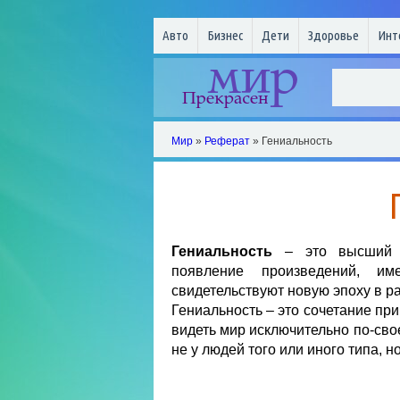
Авто
Бизнес
Дети
Здоровье
Инт
Мир
»
Реферат
» Гениальность
Гениальность
– это высший ур
появление произведений, и
свидетельствуют новую эпоху в раз
Гениальность – это сочетание пр
видеть мир исключительно по-свое
не у людей того или иного типа, н