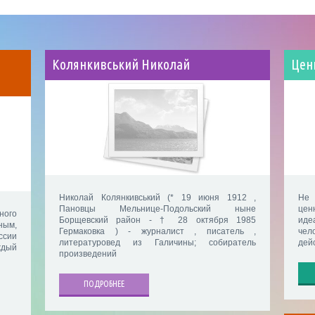
Колянкивський Николай
Цен
Николай Колянкивський (* 19 июня 1912 ,
Не 
Пановцы Мельнице-Подольский ныне
цен
ного
Борщевский район - † 28 октября 1985
иде
ным,
Гермаковка ) - журналист , писатель ,
чел
ссии
литературовед из Галичины; собиратель
дейс
ждый
произведений
ПОДРОБНЕЕ