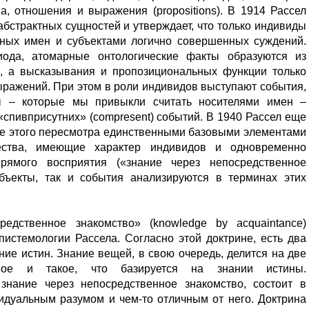
а, отношения и выражения (propositions). В 1914 Рассел
 абстрактных сущностей и утверждает, что только индивиды
нных имен и субъектами логично совершенных суждений.
иода, атомарные онтологические факты образуются из
, а высказывания и пропозициональных функции только
ражений. При этом в роли индивидов выступают события,
ы – которые мы привыкли считать носителями имен –
спивприсутних» (compresent) событий. В 1940 Рассел еще
ле этого пересмотра единственными базовыми элементами
ества, имеющие характер индивидов и одновременно
рямого восприятия («знание через непосредственное
объекты, так и события анализируются в терминах этих
редственное знакомство» (knowledge by acquaintance)
пистемологии Рассела. Согласно этой доктрине, есть два
ние истин. Знание вещей, в свою очередь, делится на две
енное и такое, что базируется на знании истины.
знание через непосредственное знакомство, состоит в
дуальным разумом и чем-то отличным от него. Доктрина