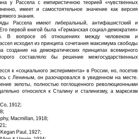
зана у Рассела с емпиристичною теорией «чувственных
омненно, имеет и самостоятельное значение как версия
рямого знания.
гляды Рассела имеют либеральный, антифашистский и
 Его первой книгой была «Германская социал-демократия»
06). В вопросе об отношениях между человеком и
ассел исходил из принципа сочетания максимума свободы
а создание на демократических принципах всемирного
оторого составляло бы решение межгосударственных
сся к «социального эксперимента» в России, но, посетив
ись с Лениным, он разочаровался в увиденном на месте.
ление зелоты, полностью поглощенного революционными
цательно относился к Сталину и сталинизму, а марксизм
 Co, 1912;
8;
ophy, Macmillan, 1918;
21;
& Kegan Paul, 1927;
Allen & Unwin, 1934;