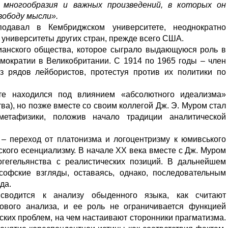
е многообразия и важных произведений, в которых он
вободу мысли».
давал в Кембриджском университете, неоднократно
университеты других стран, прежде всего США.
ианского общества, которое сыграло выдающуюся роль в
мократии в Великобритании. С 1914 по 1965 годы – член
з рядов лейбористов, протестуя против их политики по
те находился под влиянием «абсолютного идеализма»
ва), но позже вместе со своим коллегой Дж. Э. Муром стал
метафизики, положив начало традиции аналитической
– переход от платонизма и логоцентризму к юмивського
кого есенциализму. В начале ХХ века вместе с Дж. Муром
огегельянства с реалистических позиций. В дальнейшем
офские взгляды, оставаясь, однако, последовательным
да.
водится к анализу обыденного языка, как считают
ового анализа, и ее роль не ограничивается функцией
ких проблем, на чем настаивают сторонники прагматизма.