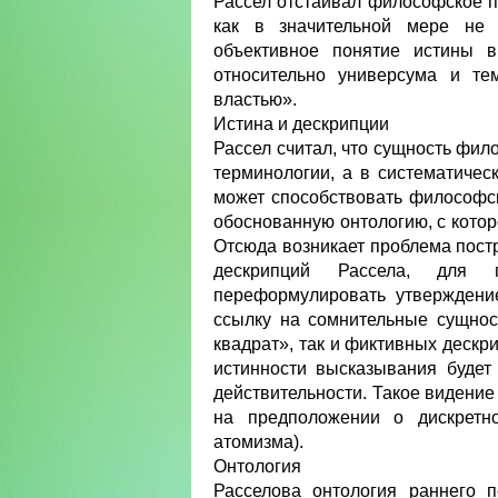
Рассел отстаивал философское п
как в значительной мере не 
объективное понятие истины в
относительно универсума и те
властью».
Истина и дескрипции
Рассел считал, что сущность фил
терминологии, а в систематиче
может способствовать философск
обоснованную онтологию, с кото
Отсюда возникает проблема пост
дескрипций Рассела, для 
переформулировать утверждение
ссылку на сомнительные сущнос
квадрат», так и фиктивных дескри
истинности высказывания будет
действительности. Такое видение
на предположении о дискретно
атомизма).
Онтология
Расселова онтология раннего п