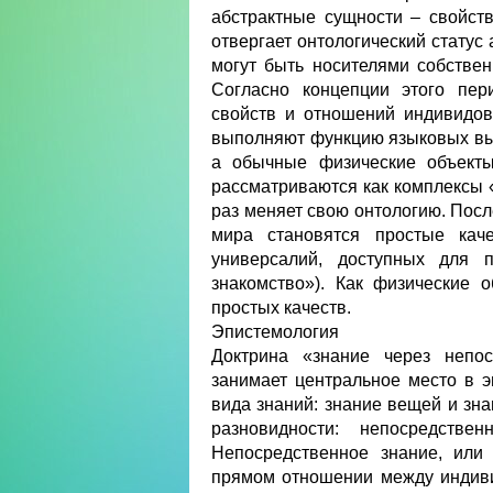
абстрактные сущности – свойств
отвергает онтологический статус
могут быть носителями собстве
Согласно концепции этого пер
свойств и отношений индивидов
выполняют функцию языковых вы
а обычные физические объект
рассматриваются как комплексы «
раз меняет свою онтологию. Пос
мира становятся простые кач
универсалий, доступных для п
знакомство»). Как физические 
простых качеств.
Эпистемология
Доктрина «знание через непос
занимает центральное место в э
вида знаний: знание вещей и зна
разновидности: непосредств
Непосредственное знание, или 
прямом отношении между индиви