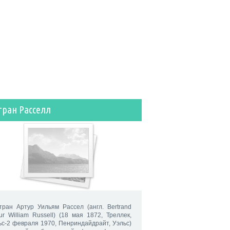
тран Расселл
тран Артур Уильям Рассел (англ. Bertrand
hur William Russell) (18 мая 1872, Треллек,
ьс-2 февраля 1970, Пенриндайдрайт, Уэльс)