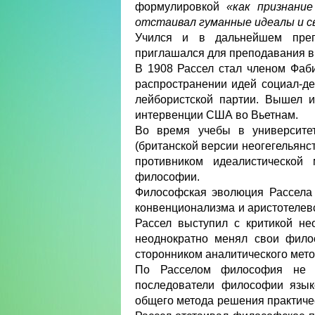
формулировкой
«как признани
отстаивал гуманные идеалы и с
Учился и в дальнейшем препо
приглашался для преподавания в 
В 1908 Рассел стал членом Фаб
распространении идей социал-де
лейбористской партии. Вышел и
интервенции США во Вьетнам.
Во время учебы в университе
(британской версии неогегельянст
противником идеалистической 
философии.
Философская эволюция Рассела 
конвенционализма и аристотелевс
Рассел выступил с критикой не
неоднократно менял свои филос
сторонником аналитического мето
По Расселом философия не с
последователи философии язык
общего метода решения практичес