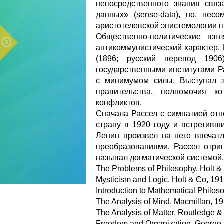
непосредственного знания свя
данных» (sense-data), но, нес
аристотелевской эпистемологии п
Общественно-политические вз
антикоммунистический характер.
(1896; русский перевод 19
государственными институтами Р
с минимумом силы. Выступал з
правительства, полномочия к
конфликтов.
Сначала Рассел с симпатией отне
страну в 1920 году и встретивш
Ленин произвел на него впечат
преобразованиями. Рассел отри
называл догматической системой.
The Problems of Philosophy, Holt &
Mysticism and Logic, Holt & Co, 191
Introduction to Mathematical Philos
The Analysis of Mind, Macmillan, 19
The Analysis of Matter, Routledge 
Freedom and Organization, George 