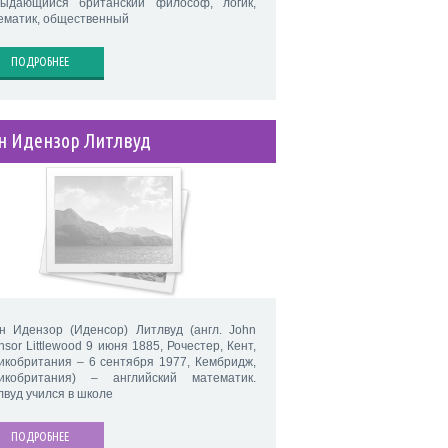
ыдающийся британский философ, логик,
ематик, общественный
ПОДРОБНЕЕ
н Идензор Литлвуд
н Идензор (Иденсор) Литлвуд (англ. John
sor Littlewood 9 июня 1885, Рочестер, Кент,
икобритания – 6 сентября 1977, Кембридж,
икобритания) – английский математик.
лвуд учился в школе
ПОДРОБНЕЕ