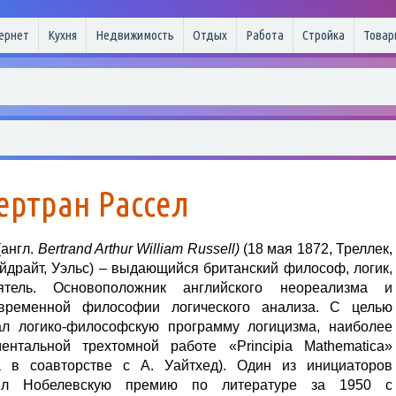
ернет
Кухня
Недвижимость
Отдых
Работа
Стройка
Товар
ертран Рассел
(англ.
Bertrand Arthur William Russell)
(18 мая 1872, Треллек,
йдрайт, Уэльс) – выдающийся британский философ, логик,
ятель. Основоположник английского неореализма и
овременной философии логического анализа. С целью
ал логико-философскую программу логицизма, наиболее
тальной трехтомной работе «Principia Mathematica»
а в соавторстве с А. Уайтхед). Один из инициаторов
чил Нобелевскую премию по литературе за 1950 с