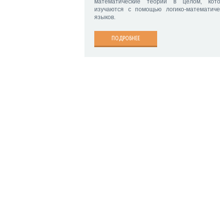
математические теории в целом, кот
изучаются с помощью логико-математиче
языков.
ПОДРОБНЕЕ