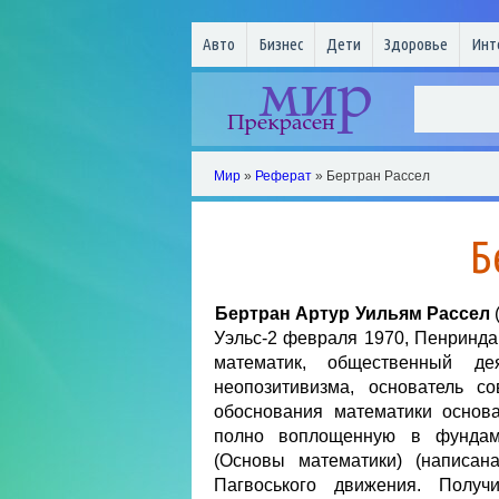
Авто
Бизнес
Дети
Здоровье
Инт
Мир
»
Реферат
» Бертран Рассел
Б
Бертран Артур Уильям Рассел
Уэльс-2 февраля 1970, Пенринда
математик, общественный де
неопозитивизма, основатель с
обоснования математики основ
полно воплощенную в фундамен
(Основы математики) (написан
Пагвоського движения. Полу