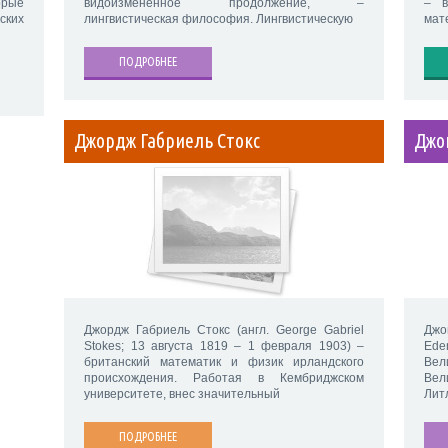
орые
видоизмененное продолжение, –
– в
ских
лингвистическая философия. Лингвистическую
мат
ПОДРОБНЕЕ
Джордж Габриель Стокс
Джо
Джордж Габриель Стокс (англ. George Gabriel
Джо
Stokes; 13 августа 1819 – 1 февраля 1903) –
Eden
британский математик и физик ирландского
Вел
происхождения. Работая в Кембриджском
Вел
университете, внес значительный
Лит
ПОДРОБНЕЕ