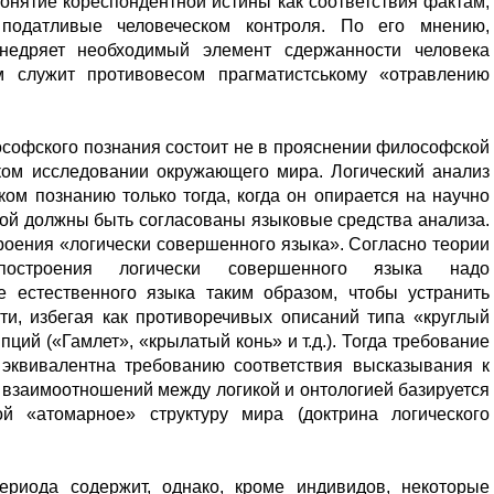
онятие кореспондентнои истины как соответствия фактам,
податливые человеческом контроля. По его мнению,
недряет необходимый элемент сдержанности человека
м служит противовесом прагматистському «отравлению
ософского познания состоит не в прояснении философской
ском исследовании окружающего мира. Логический анализ
ом познанию только тогда, когда он опирается на научно
рой должны быть согласованы языковые средства анализа.
роения «логически совершенного языка». Согласно теории
построения логически совершенного языка надо
 естественного языка таким образом, чтобы устранить
ти, избегая как противоречивых описаний типа «круглый
пций («Гамлет», «крылатый конь» и т.д.). Тогда требование
 эквивалентна требованию соответствия высказывания к
 взаимоотношений между логикой и онтологией базируется
й «атомарное» структуру мира (доктрина логического
ериода содержит, однако, кроме индивидов, некоторые